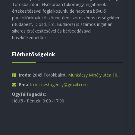
Törökbálinton. Elsősorban tükörhegyi ingatlanok
értékesítésével foglalkozunk, de naponta bővülő
portfoliónknak köszönhetően szomszédos térségekben
(Budapest, Diósd, Érd, Budaörs) is számos ingatlan
sikeres értékesítésével és bérbeadásával
büszkélkedhetünk.
Elérhetőségeink
Iroda:
2045 Törökbálint,
Munkácsy Mihály utca 10.
Email:
orsi.nestagency@gmail.com
Ügyfélfogadás:
Hétfő - Péntek 9:00 -17:00