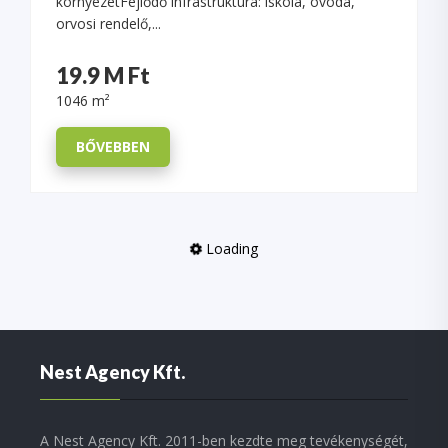
környezetFejlődő infrastruktúra: iskola, óvoda,
orvosi rendelő,...
19.9 M Ft
1046 m²
BŐVEBBEN
Loading
Nest Agency Kft.
A Nest Agency Kft. 2011-ben kezdte meg tevékenységét,