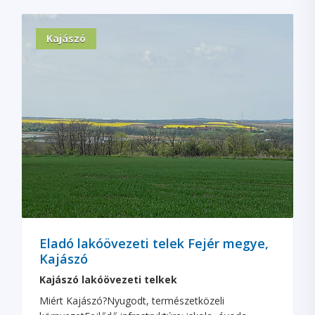
Kajászó
Eladó lakóövezeti telek Fejér megye,
Kajászó
Kajászó lakóövezeti telkek
Miért Kajászó?Nyugodt, természetközeli