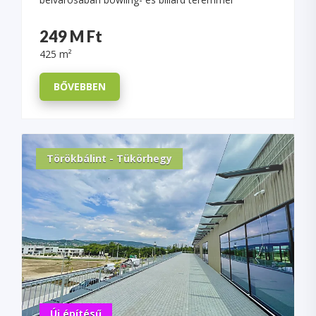
249 M Ft
425 m²
BŐVEBBEN
Törökbálint - Tükörhegy
Új építésű