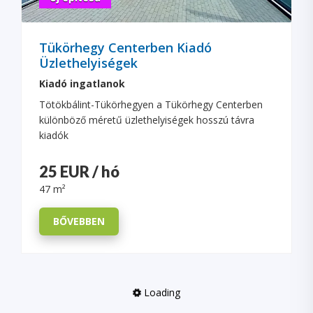
Tükörhegy Centerben Kiadó
Üzlethelyiségek
Kiadó ingatlanok
Tötökbálint-Tükörhegyen a Tükörhegy Centerben
különböző méretű üzlethelyiségek hosszú távra
kiadók
25 EUR / hó
47 m²
BŐVEBBEN
Loading