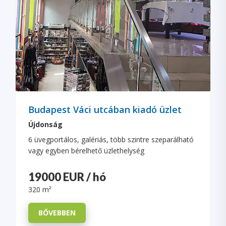
Budapest Váci utcában kiadó üzlet
Újdonság
6 üvegportálos, galériás, több szintre szeparálható
vagy egyben bérelhető üzlethelység
19000 EUR / hó
320 m²
BŐVEBBEN