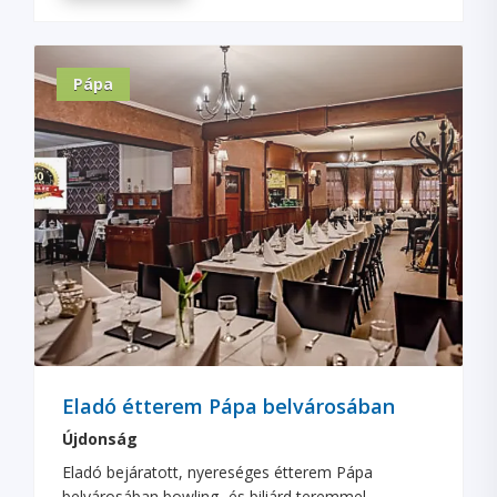
Pápa
Eladó étterem Pápa belvárosában
Újdonság
Eladó bejáratott, nyereséges étterem Pápa
belvárosában bowling- és biliárd teremmel