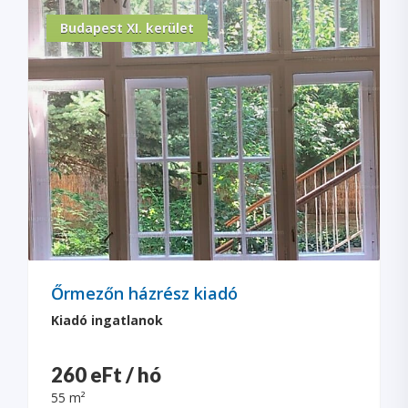
Budapest XI. kerület
Őrmezőn házrész kiadó
Kiadó ingatlanok
260 eFt / hó
55 m²