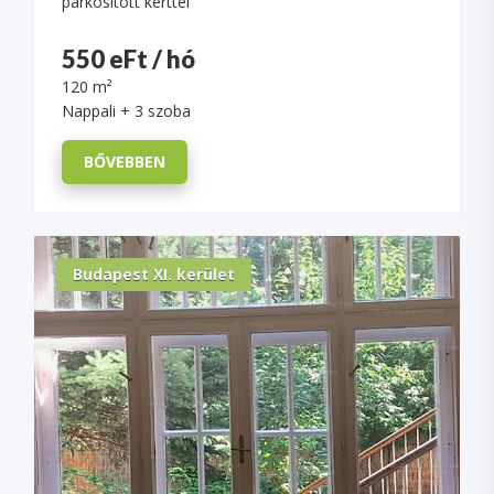
parkosított kerttel
550 eFt / hó
120 m²
Nappali + 3 szoba
BŐVEBBEN
Budapest XI. kerület