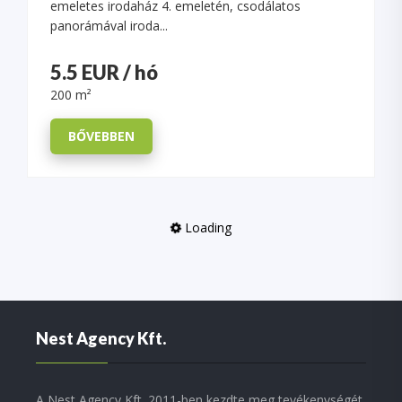
emeletes irodaház 4. emeletén, csodálatos
panorámával iroda...
5.5 EUR / hó
200 m²
BŐVEBBEN
Loading
Nest Agency Kft.
A Nest Agency Kft. 2011-ben kezdte meg tevékenységét,