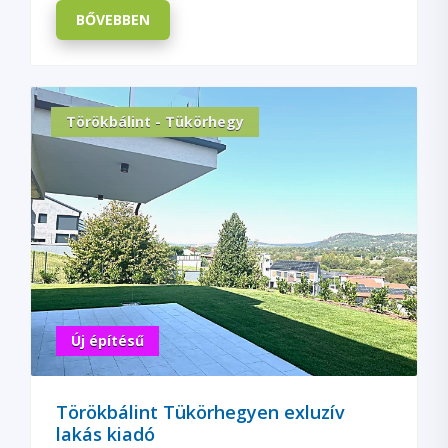
BŐVEBBEN
Törökbálint - Tükörhegy
Új építésű
Törökbálint Tükörhegyen exluzív
lakás kiadó