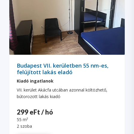
Budapest VII. kerületben 55 nm-es,
felújított lakás eladó
Kiadó ingatlanok
VII. kerület Akácfa utcában azonnal költözhető,
bútorozott lakás kiadó
299 eFt / hó
55 m²
2 szoba