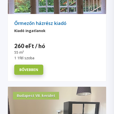
Őrmezőn házrész kiadó
Kiadó ingatlanok
260 eFt / hó
55 m²
1 1fél szoba
BŐVEBBEN
Budapest VII. kerület