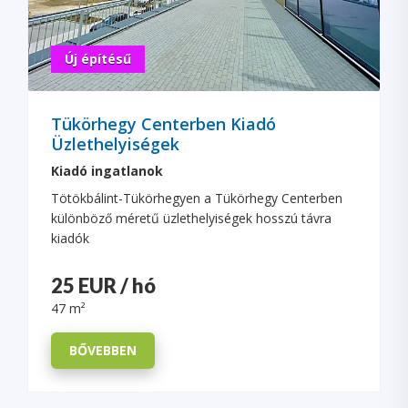
Új építésű
Tükörhegy Centerben Kiadó
Üzlethelyiségek
Kiadó ingatlanok
Tötökbálint-Tükörhegyen a Tükörhegy Centerben
különböző méretű üzlethelyiségek hosszú távra
kiadók
25 EUR / hó
47 m²
BŐVEBBEN