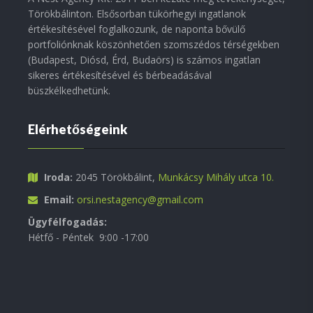
Törökbálinton. Elsősorban tükörhegyi ingatlanok
értékesítésével foglalkozunk, de naponta bővülő
portfoliónknak köszönhetően szomszédos térségekben
(Budapest, Diósd, Érd, Budaörs) is számos ingatlan
sikeres értékesítésével és bérbeadásával
büszkélkedhetünk.
Elérhetőségeink
Iroda:
2045 Törökbálint,
Munkácsy Mihály utca 10.
Email:
orsi.nestagency@gmail.com
Ügyfélfogadás:
Hétfő - Péntek 9:00 -17:00