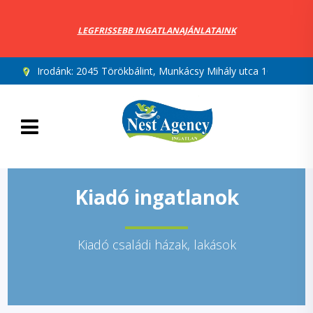
LEGFRISSEBB INGATLANAJÁNLATAINK
Irodánk:
2045 Törökbálint, Munkácsy Mihály utca 10.
Kiadó ingatlanok
Kiadó családi házak, lakások