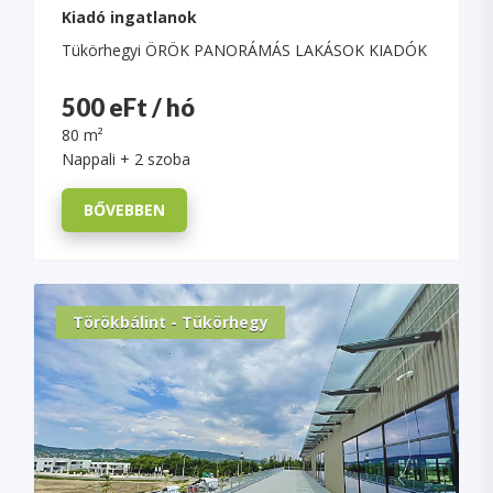
Kiadó ingatlanok
Tükörhegyi ÖRÖK PANORÁMÁS LAKÁSOK KIADÓK
500 eFt / hó
80 m²
Nappali + 2 szoba
BŐVEBBEN
Törökbálint - Tükörhegy