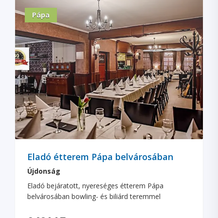
Pápa
Eladó étterem Pápa belvárosában
Újdonság
Eladó bejáratott, nyereséges étterem Pápa
belvárosában bowling- és biliárd teremmel