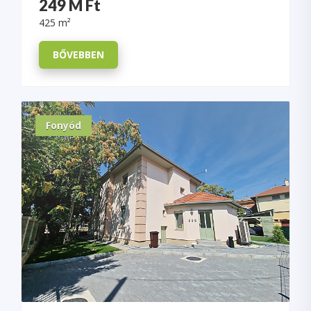
249 M Ft
425 m²
BŐVEBBEN
Fonyód