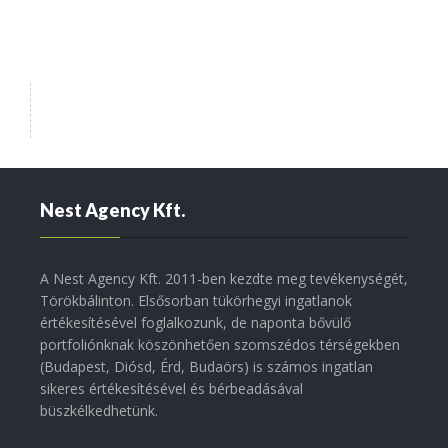
Nest Agency Kft.
A Nest Agency Kft. 2011-ben kezdte meg tevékenységét,
Törökbálinton. Elsősorban tükörhegyi ingatlanok
értékesítésével foglalkozunk, de naponta bővülő
portfoliónknak köszönhetően szomszédos térségekben
(Budapest, Diósd, Érd, Budaörs) is számos ingatlan
sikeres értékesítésével és bérbeadásával
büszkélkedhetünk.