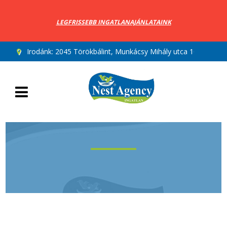
LEGFRISSEBB INGATLANAJÁNLATAINK
Irodánk:
2045 Törökbálint, Munkácsy Mihály utca 10.