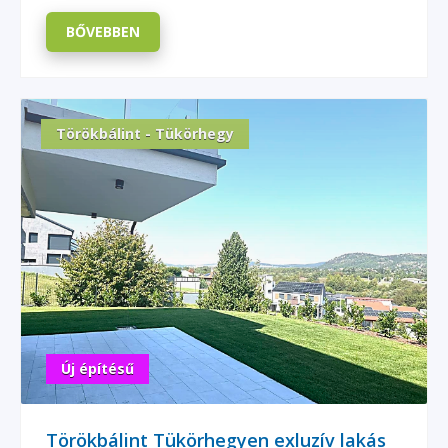
BŐVEBBEN
Törökbálint - Tükörhegy
Új építésű
Törökbálint Tükörhegyen exluzív lakás