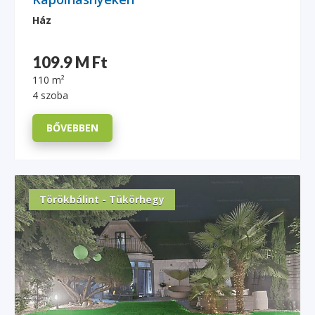
Ház
109.9 M Ft
110 m²
4 szoba
BŐVEBBEN
Törökbálint - Tükörhegy