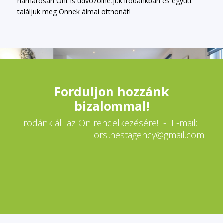
hamarosan Önt is üdvözölhetjük irodánkban és együtt
találjuk meg Önnek álmai otthonát!
Forduljon hozzánk
bizalommal!
Irodánk áll az Ön rendelkezésére! - E-mail:
orsi.nestagency@gmail.com