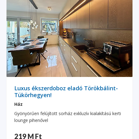
Luxus ékszerdoboz eladó Törökbálint-
Tükörhegyen!
Ház
Gyönyörűen felújított sorház exkluzív kialakítású kerti
lounge pihenővel
219 M Ft