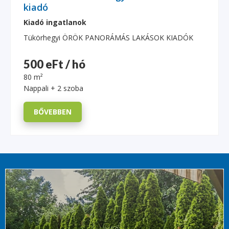
kiadó
Kiadó ingatlanok
Tükörhegyi ÖRÖK PANORÁMÁS LAKÁSOK KIADÓK
500 eFt / hó
80 m²
Nappali + 2 szoba
BŐVEBBEN