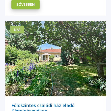
BŐVEBBEN
N/A
Földszintes családi ház eladó
Kápolnásnyéken