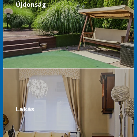
Újdonság
Lakás