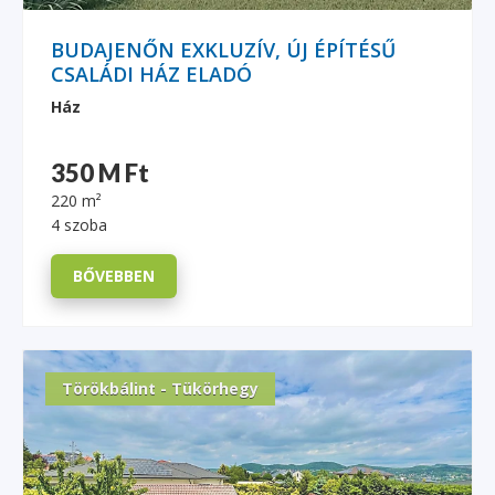
BUDAJENŐN EXKLUZÍV, ÚJ ÉPÍTÉSŰ
CSALÁDI HÁZ ELADÓ
Ház
350 M Ft
220 m²
4 szoba
BŐVEBBEN
Törökbálint - Tükörhegy