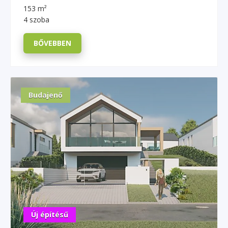
153 m²
4 szoba
BŐVEBBEN
Budajenő
Új építésű