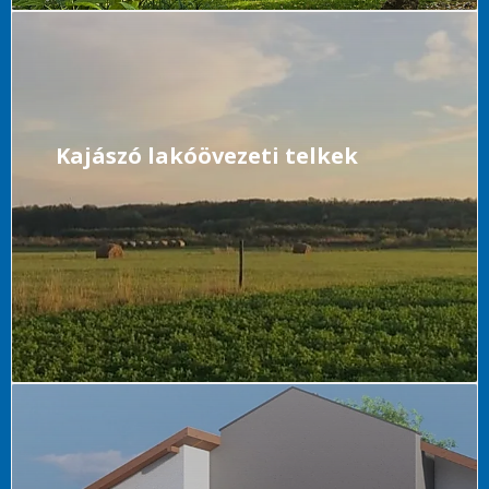
Kajászó lakóövezeti telkek