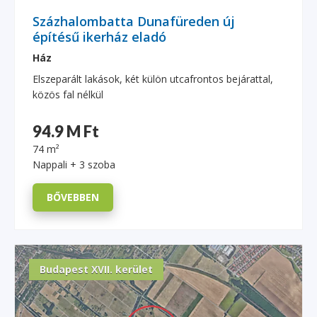
Százhalombatta Dunafüreden új
építésű ikerház eladó
Ház
Elszeparált lakások, két külön utcafrontos bejárattal,
közös fal nélkül
94.9 M Ft
74 m²
Nappali + 3 szoba
BŐVEBBEN
Budapest XVII. kerület