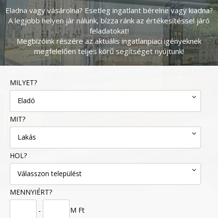
Eladna vagy vásárolna? Esetleg ingatlant bérelne vagy kiadna?
A legjobb helyen jár nálunk, bízza ránk az értékesítéssel járó
feladatokat!
Megbízóink részére az aktuális ingatlanpiaci igényeknek
megfelelően teljes körű segítséget nyújtunk!
MILYET?
Eladó
MIT?
Lakás
HOL?
Válasszon települést
MENNYIÉRT?
M Ft
-