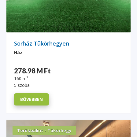
Sorház Tükörhegyen
Ház
278.98 M Ft
160 m²
5 szoba
BŐVEBBEN
Törökbálint - Tükörhegy