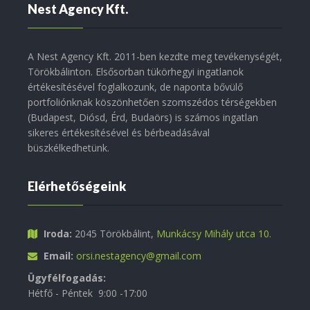
Nest Agency Kft.
A Nest Agency Kft. 2011-ben kezdte meg tevékenységét,
Törökbálinton. Elsősorban tükörhegyi ingatlanok
értékesítésével foglalkozunk, de naponta bővülő
portfoliónknak köszönhetően szomszédos térségekben
(Budapest, Diósd, Érd, Budaörs) is számos ingatlan
sikeres értékesítésével és bérbeadásával
büszkélkedhetünk.
Elérhetőségeink
Iroda:
2045 Törökbálint,
Munkácsy Mihály utca 10.
Email:
orsi.nestagency@gmail.com
Ügyfélfogadás:
Hétfő - Péntek 9:00 -17:00