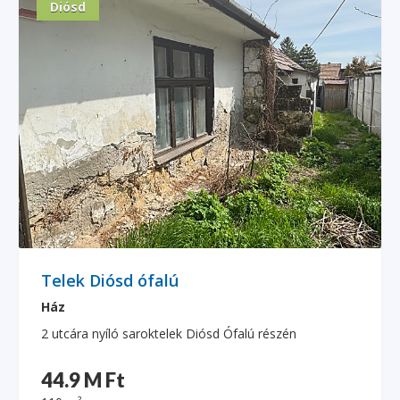
Diósd
Telek Diósd ófalú
Ház
2 utcára nyíló saroktelek Diósd Ófalú részén
44.9 M Ft