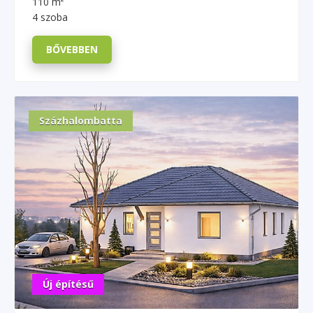
110 m²
4 szoba
BŐVEBBEN
Százhalombatta
Új építésű