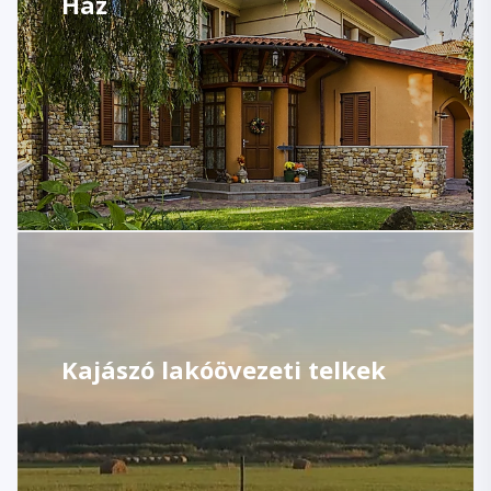
Ház
Kajászó lakóövezeti telkek