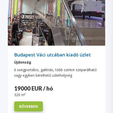
Budapest Váci utcában kiadó üzlet
Újdonság
6 üvegportálos, galériás, több szintre szeparálható
vagy egyben bérelhető üzlethelység
19000 EUR / hó
320 m²
BŐVEBBEN