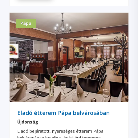
Pápa
Eladó étterem Pápa belvárosában
Újdonság
Eladó bejáratott, nyereséges étterem Pápa
belvárosában bowling- és biliárd teremmel