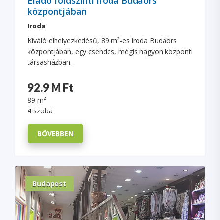
Eladó földszinti iroda Budaörs
központjában
Iroda
Kiváló elhelyezkedésű, 89 m²-es iroda Budaörs
központjában, egy csendes, mégis nagyon központi
társasházban.
92.9 M Ft
89 m²
4 szoba
BŐVEBBEN
Budapest