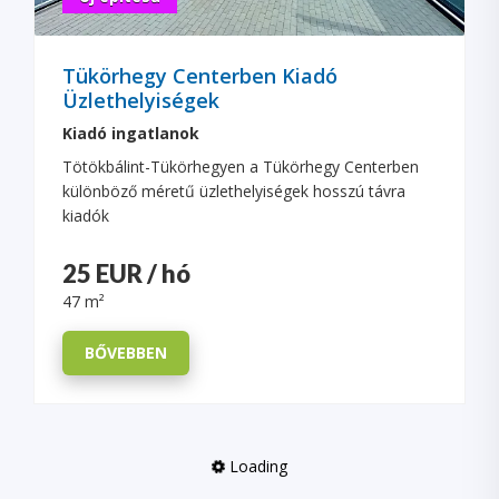
Tükörhegy Centerben Kiadó
Üzlethelyiségek
Kiadó ingatlanok
Tötökbálint-Tükörhegyen a Tükörhegy Centerben
különböző méretű üzlethelyiségek hosszú távra
kiadók
25 EUR / hó
47 m²
BŐVEBBEN
Loading