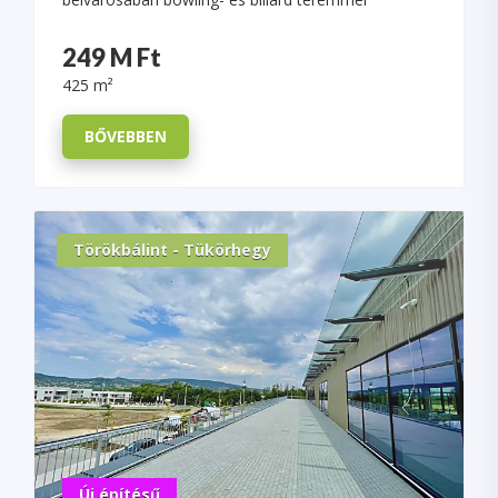
249 M Ft
425 m²
BŐVEBBEN
Törökbálint - Tükörhegy
Új építésű