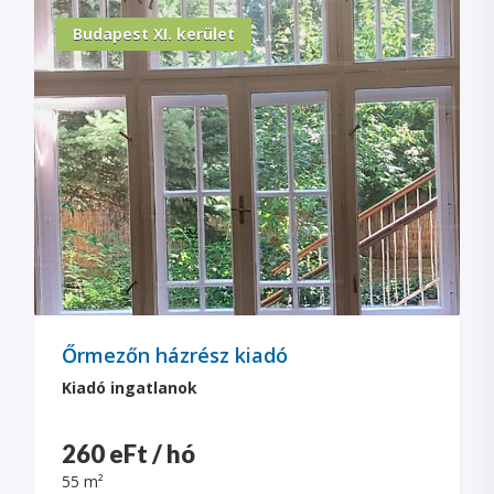
Budapest XI. kerület
Őrmezőn házrész kiadó
Kiadó ingatlanok
260 eFt / hó
55 m²