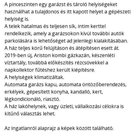
A pinceszinten egy garázst és tároló helyiségeket
használhat a tulajdonos és itt kapott helyet a gépészeti
helyiség is.
A telek hatalmas és teljesen sík, intim kerttel
rendelkezik, amely a garázsokon kívül további autók
parkolására is lehetőséget ad jelenlegi kialakításában.
A ház teljes körű felújításon és átépítésen esett át.
2019-ben új, Ariston kombi gázkazán, készenléti
víztartály, továbbá előkészítés rézcsövekkel a
napkollektor fűtéshez került kiépítésre.
A helyiségek klimatizáltak.
Automata garázs kapu, automata öntözőberendezés,
erkélyek, gépesített konyha, kandalló, kert,
légkondicionáló, riasztó.
A ház lakóhelynek, vagy üzleti, vállalkozási célokra is
kitűnő választás lehet.
Az ingatlanról alaprajz a képek között található.