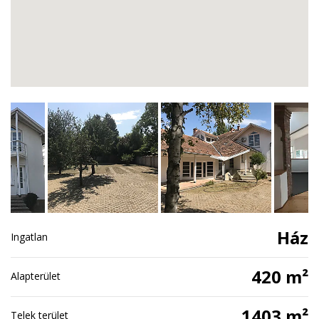
Ház
Ingatlan
420 m²
Alapterület
1403 m²
Telek terület