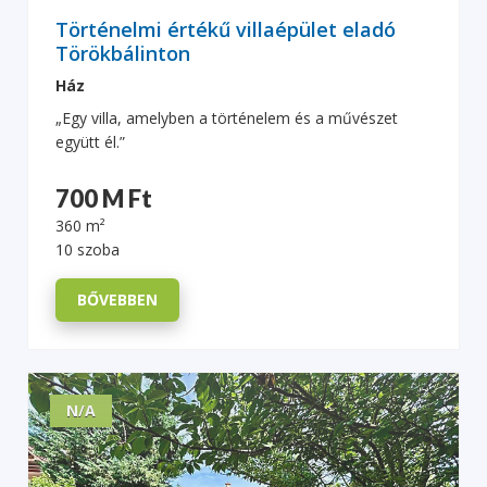
Történelmi értékű villaépület eladó
Törökbálinton
Ház
„Egy villa, amelyben a történelem és a művészet
együtt él.”
700 M Ft
360 m²
10 szoba
BŐVEBBEN
N/A