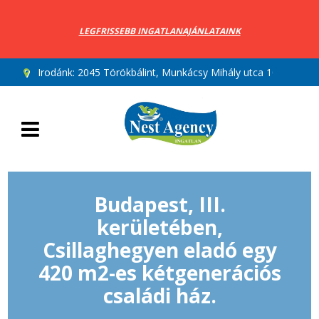
LEGFRISSEBB INGATLANAJÁNLATAINK
Irodánk:
2045 Törökbálint, Munkácsy Mihály utca 10.
Budapest, III.
kerületében,
Csillaghegyen eladó egy
420 m2-es kétgenerációs
családi ház.