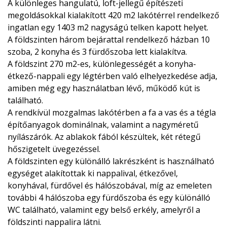
A különleges hangulatú, loft-jellegű építészeti
megoldásokkal kialakított 420 m2 lakótérrel rendelkező
ingatlan egy 1403 m2 nagyságú telken kapott helyet.
A földszinten három bejárattal rendelkező házban 10
szoba, 2 konyha és 3 fürdőszoba lett kialakítva.
A földszint 270 m2-es, különlegességét a konyha-
étkező-nappali egy légtérben való elhelyezkedése adja,
amiben még egy használatban lévő, működő kút is
található.
A rendkívül mozgalmas lakótérben a fa a vas és a tégla
építőanyagok dominálnak, valamint a nagyméretű
nyílászárók. Az ablakok fából készültek, két rétegű
hőszigetelt üvegezéssel.
A földszinten egy különálló lakrészként is használható
egységet alakítottak ki nappalival, étkezővel,
konyhával, fürdővel és hálószobával, míg az emeleten
további 4 hálószoba egy fürdőszoba és egy különálló
WC található, valamint egy belső erkély, amelyről a
földszinti nappalira látni.