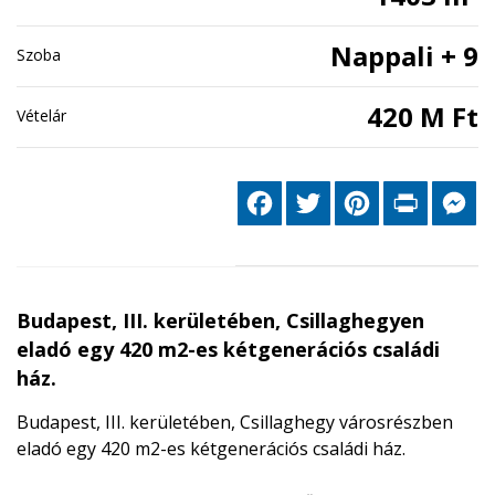
Nappali + 9
Szoba
420 M Ft
Vételár
Facebook
Twitter
Pinterest
Print
Me
Budapest, III. kerületében, Csillaghegyen
eladó egy 420 m2-es kétgenerációs családi
ház.
Budapest, III. kerületében, Csillaghegy városrészben
eladó egy 420 m2-es kétgenerációs családi ház.