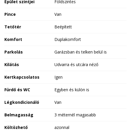
Épület szintjei
Földszintes
Pince
Van
Tetőtér
Beépített
Komfort
Duplakomfort
Parkolás
Garázsban és telken belül is
Kilátás
Udvarra és utcára néző
Kertkapcsolatos
Igen
Fürdő és WC
Egyben és külön is
Légkondicionáló
Van
Belmagasság
3 méternél magasabb
Költözhető
azonnal