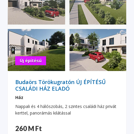
Új építésű
Budaörs Törökugratón ÚJ ÉPÍTÉSŰ
CSALÁDI HÁZ ELADÓ
Ház
Nappali és 4 hálószobás, 2 szintes családi ház privát
kerttel, panorámás kilátással
260 M Ft