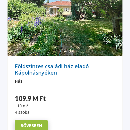
Földszintes családi ház eladó
Kápolnásnyéken
Ház
109.9 M Ft
110 m²
4 szoba
BŐVEBBEN