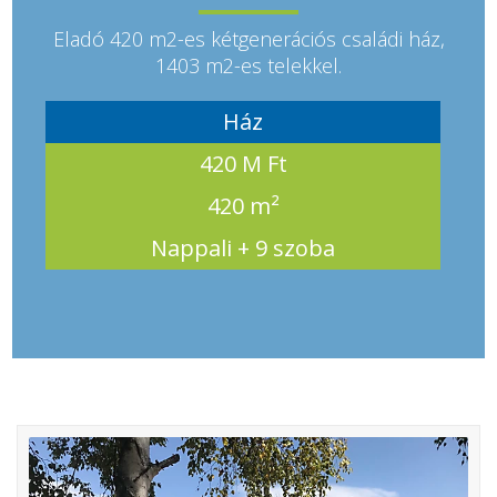
Eladó 420 m2-es kétgenerációs családi ház,
1403 m2-es telekkel.
Ház
420 M Ft
420 m²
Nappali + 9 szoba