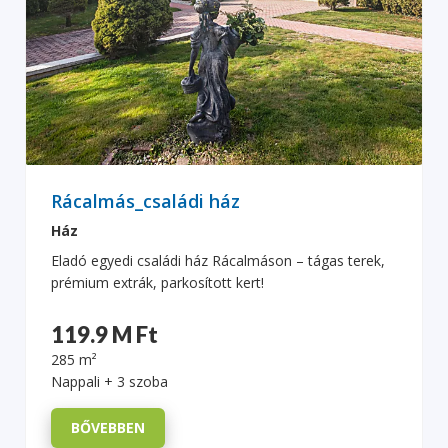
Rácalmás_családi ház
Ház
Eladó egyedi családi ház Rácalmáson – tágas terek,
prémium extrák, parkosított kert!
119.9 M Ft
285 m²
Nappali + 3 szoba
BŐVEBBEN