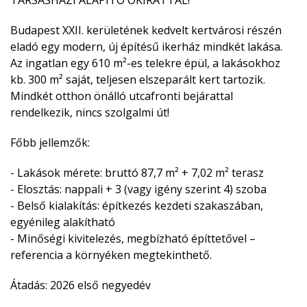
TÁRSASHÁZI ALAPÍTÓ OKIRATTAL!
Budapest XXII. kerületének kedvelt kertvárosi részén
eladó egy modern, új építésű ikerház mindkét lakása.
Az ingatlan egy 610 m²-es telekre épül, a lakásokhoz
kb. 300 m² saját, teljesen elszeparált kert tartozik.
Mindkét otthon önálló utcafronti bejárattal
rendelkezik, nincs szolgalmi út!
Főbb jellemzők:
- Lakások mérete: bruttó 87,7 m² + 7,02 m² terasz
- Elosztás: nappali + 3 (vagy igény szerint 4) szoba
- Belső kialakítás: építkezés kezdeti szakaszában,
egyénileg alakítható
- Minőségi kivitelezés, megbízható építtetővel –
referencia a környéken megtekinthető.
Átadás: 2026 első negyedév