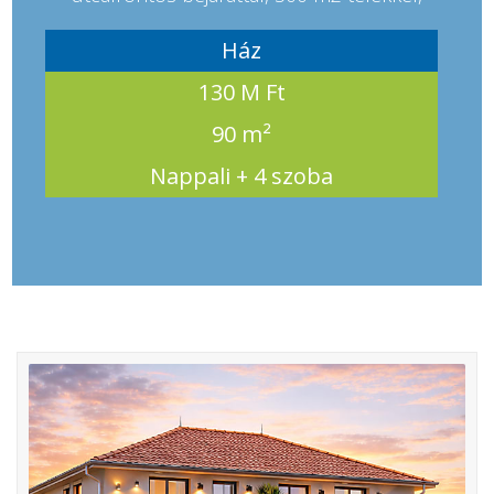
Ház
130 M Ft
90 m²
Nappali + 4 szoba