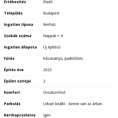
Értékesítés
Eladó
Település
Budapest
Ingatlan típusa
Ikerház
Szobák száma
Nappali + 4
Ingatlan állapota
Új építésű
Fűtés
hőszivattyú, padlófűtés
Építés éve
2025
Épület szintjei
2
Komfort
Összkomfort
Parkolás
Udvari beálló - benne van az árban
Kertkapcsolatos
Igen