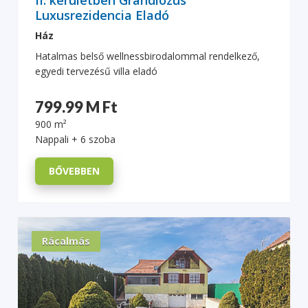
II. kerületben Grandiózus
Luxusrezidencia Eladó
Ház
Hatalmas belső wellnessbirodalommal rendelkező,
egyedi tervezésű villa eladó
799.99 M Ft
900 m²
Nappali + 6 szoba
BŐVEBBEN
Rácalmás