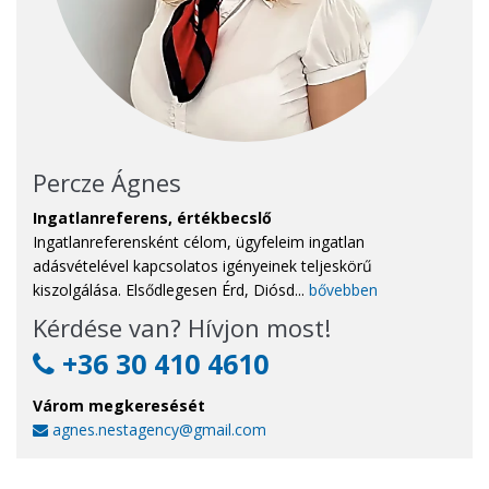
Percze Ágnes
Ingatlanreferens, értékbecslő
Ingatlanreferensként célom, ügyfeleim ingatlan
adásvételével kapcsolatos igényeinek teljeskörű
kiszolgálása. Elsődlegesen Érd, Diósd...
bővebben
Kérdése van? Hívjon most!
+36 30 410 4610
Várom megkeresését
agnes.nestagency@gmail.com