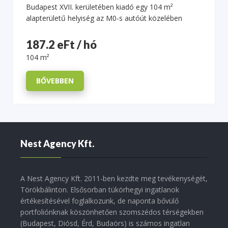
Budapest XVII. kerületében kiadó egy 104 m²
alapterületű helyiség az M0-s autóút közelében
187.2 eFt / hó
104 m²
BŐVEBBEN
Nest Agency Kft.
A Nest Agency Kft. 2011-ben kezdte meg tevékenységét,
Törökbálinton. Elsősorban tükörhegyi ingatlanok
értékesítésével foglalkozunk, de naponta bővülő
portfoliónknak köszönhetően szomszédos térségekben
(Budapest, Diósd, Érd, Budaörs) is számos ingatlan