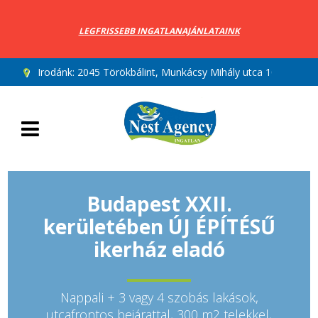
LEGFRISSEBB INGATLANAJÁNLATAINK
Irodánk:
2045 Törökbálint, Munkácsy Mihály utca 10.
Budapest XXII.
kerületében ÚJ ÉPÍTÉSŰ
ikerház eladó
Nappali + 3 vagy 4 szobás lakások,
utcafrontos bejárattal, 300 m2 telekkel,