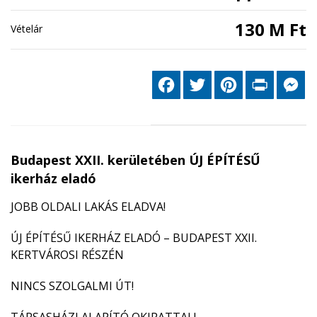
130 M Ft
Vételár
Facebook
Twitter
Pinterest
Print
Me
Budapest XXII. kerületében ÚJ ÉPÍTÉSŰ
ikerház eladó
JOBB OLDALI LAKÁS ELADVA!
ÚJ ÉPÍTÉSŰ IKERHÁZ ELADÓ – BUDAPEST XXII.
KERTVÁROSI RÉSZÉN
NINCS SZOLGALMI ÚT!