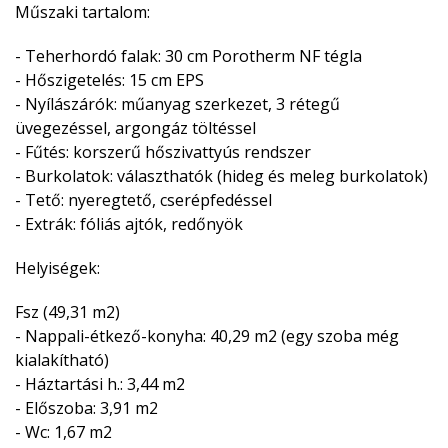
Műszaki tartalom:
- Teherhordó falak: 30 cm Porotherm NF tégla
- Hőszigetelés: 15 cm EPS
- Nyílászárók: műanyag szerkezet, 3 rétegű
üvegezéssel, argongáz töltéssel
- Fűtés: korszerű hőszivattyús rendszer
- Burkolatok: választhatók (hideg és meleg burkolatok)
- Tető: nyeregtető, cserépfedéssel
- Extrák: fóliás ajtók, redőnyök
Helyiségek:
Fsz (49,31 m2)
- Nappali-étkező-konyha: 40,29 m2 (egy szoba még
kialakítható)
- Háztartási h.: 3,44 m2
- Előszoba: 3,91 m2
- Wc: 1,67 m2