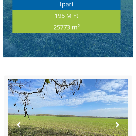
Ipari
195 M Ft
25773 m²