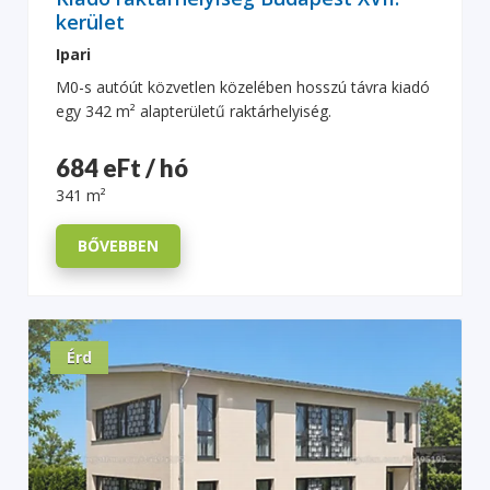
kerület
Ipari
M0-s autóút közvetlen közelében hosszú távra kiadó
egy 342 m² alapterületű raktárhelyiség.
684 eFt / hó
341 m²
BŐVEBBEN
Érd