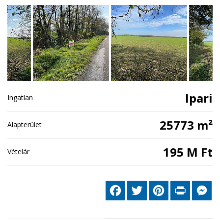
Ipari
Ingatlan
25773 m²
Alapterület
195 M Ft
Vételár
Facebook
Twitter
Pinterest
Print
Me