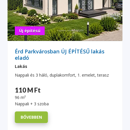
Új építésű
Érd Parkvárosban ÚJ ÉPÍTÉSŰ lakás
eladó
Lakás
Nappali és 3 háló, duplakomfort, 1. emelet, terasz
110 M Ft
96 m²
Nappali + 3 szoba
BŐVEBBEN