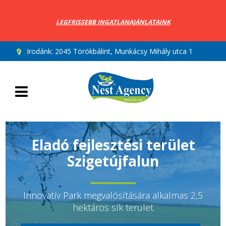
LEGFRISSEBB INGATLANAJÁNLATAINK
Irodánk:
2045 Törökbálint, Munkácsy Mihály utca 10.
Eladó fejlesztési terület
Szigetújfalun
Innovatív Park megvalósítására alkalmas 2,5
hektáros sík terület