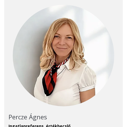
Percze Ágnes
Ingatlanreferens, értékbecslő