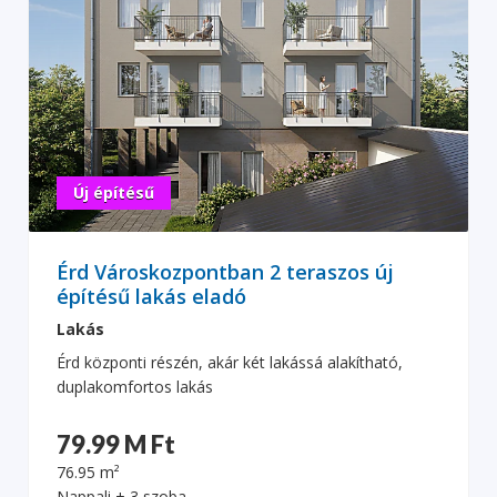
Új építésű
Érd Városkozpontban 2 teraszos új
építésű lakás eladó
Lakás
Érd központi részén, akár két lakássá alakítható,
duplakomfortos lakás
79.99 M Ft
76.95 m²
Nappali + 3 szoba