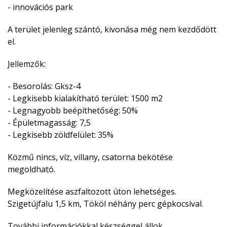
- innovációs park
A terület jelenleg szántó, kivonása még nem kezdődött
el.
Jellemzők:
- Besorolás: Gksz-4
- Legkisebb kialakítható terület: 1500 m2
- Legnagyobb beépíthetőség: 50%
- Épületmagasság: 7,5
- Legkisebb zöldfelület: 35%
Közmű nincs, víz, villany, csatorna bekötése
megoldható.
Megközelítése aszfaltozott úton lehetséges.
Szigetújfalu 1,5 km, Tököl néhány perc gépkocsival.
További információkkal készséggel állok