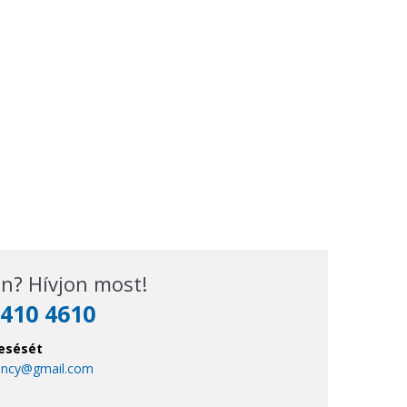
n? Hívjon most!
410 4610
esését
ency@gmail.com