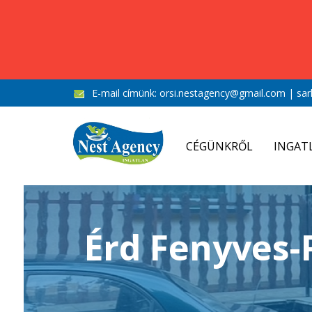
E-mail címünk:
orsi.nestagency@gmail.com
|
sar
CÉGÜNKRŐL
INGAT
Érd Fenyves-