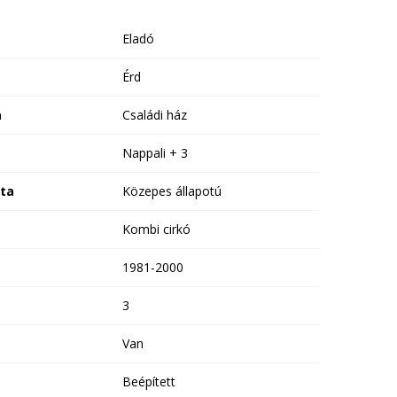
Eladó
Érd
a
Családi ház
Nappali + 3
ota
Közepes állapotú
Kombi cirkó
1981-2000
3
Van
Beépített