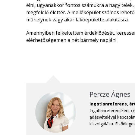
élni, ugyanakkor fontos számukra a nagy telek,
megfelelő élettér. A melléképület számos lehetős
műhelynek vagy akár lakóépületté alakításra.
Amennyiben felkeltettem érdeklődését, keress
elérhetőségemen a hét bármely napján!
Percze Ágnes
Ingatlanreferens, é
Ingatlanreferensként c
adásvételével kapcsola
kiszolgálása. Elsődlege