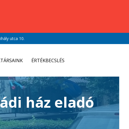
hály utca 10.
TÁRSAINK
ÉRTÉKBECSLÉS
ádi ház eladó