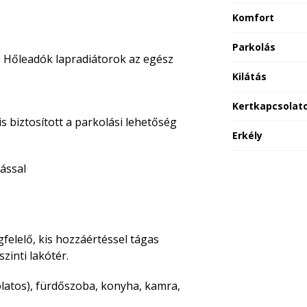
Komfort
Parkolás
 Hőleadók lapradiátorok az egész
Kilátás
Kertkapcsolat
 biztosított a parkolási lehetőség
Erkély
tással
felelő, kis hozzáértéssel tágas
zinti lakótér.
olatos), fürdőszoba, konyha, kamra,