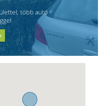
ülettel, több autó
ggel
a