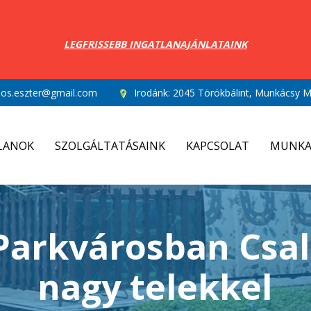
LEGFRISSEBB INGATLANAJÁNLATAINK
los.eszter@gmail.com
Irodánk:
2045 Törökbálint, Munkácsy Mi
LANOK
SZOLGÁLTATÁSAINK
KAPCSOLAT
MUNKA
Parkvárosban Csal
nagy telekkel