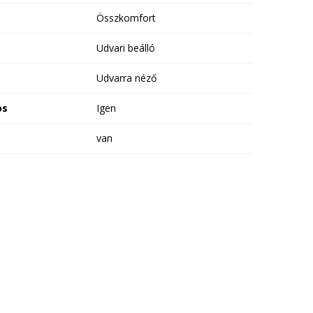
Összkomfort
Udvari beálló
Udvarra néző
os
Igen
van