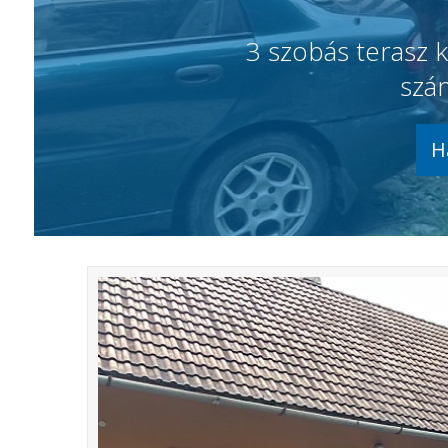
3 szobás terasz k
szá
H