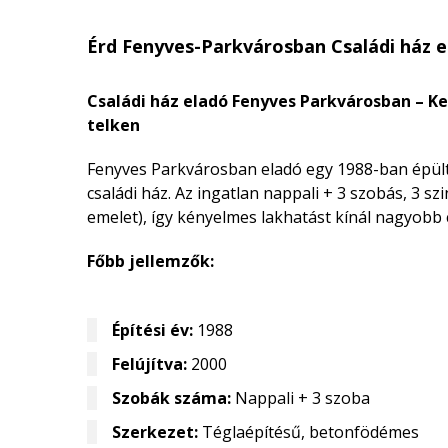
Érd Fenyves-Parkvárosban Családi ház e
Családi ház eladó Fenyves Parkvárosban – K
telken
Fenyves Parkvárosban eladó egy 1988-ban épült,
családi ház. Az ingatlan nappali + 3 szobás, 3 szin
emelet), így kényelmes lakhatást kínál nagyobb 
Főbb jellemzők:
Építési év:
1988
Felújítva:
2000
Szobák száma:
Nappali + 3 szoba
Szerkezet:
Téglaépítésű, betonfödémes