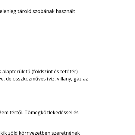
(jelenleg tároló szobának használt
 alapterületű (földszint és tetőtér)
e, de összközműves (víz, villany, gáz az
 Bem tértől. Tömegközlekedéssel és
 akik zöld környezetben szeretnének