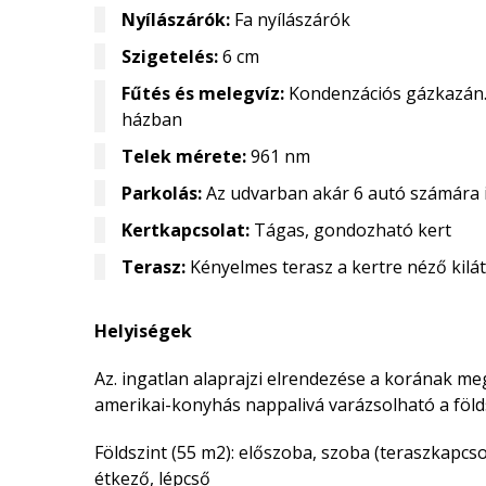
Nyílászárók:
Fa nyílászárók
Szigetelés:
6 cm
Fűtés és melegvíz:
Kondenzációs gázkazán.
házban
Telek mérete:
961 nm
Parkolás:
Az udvarban akár 6 autó számára is
Kertkapcsolat:
Tágas, gondozható kert
Terasz:
Kényelmes terasz a kertre néző kilá
Helyiségek
Az. ingatlan alaprajzi elrendezése a korának meg
amerikai-konyhás nappalivá varázsolható a földs
Földszint (55 m2): előszoba, szoba (teraszkapcs
étkező, lépcső