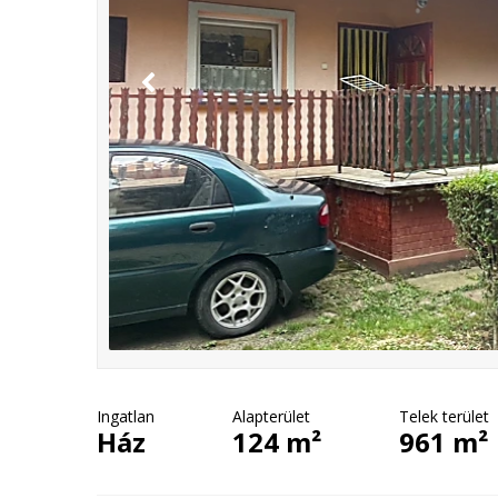
Ingatlan
Alapterület
Telek terület
Ház
124 m²
961 m²