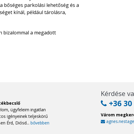
 a bőséges parkolási lehetőség és a
éget kínál, például tárolásra,
en bizalommal a megadott
Kérdése va
+36 30 
rtékbecslő
élom, ügyfeleim ingatlan
Várom megker
tos igényeinek teljeskörű
agnes.nestag
sen Érd, Diósd...
bővebben