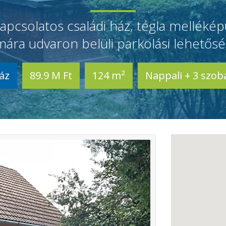
apcsolatos családi ház, tégla mellékép
mára udvaron belüli parkolási lehetősé
áz
89.9 M Ft
124 m²
Nappali + 3 szob