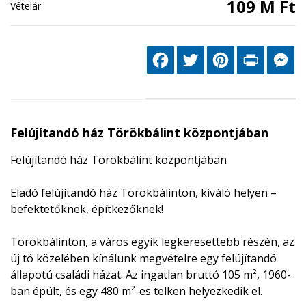
109 M Ft
Vételár
Facebook
Twitter
Pinterest
Print
Me
Felújítandó ház Törökbálint központjában
Felújítandó ház Törökbálint központjában
Eladó felújítandó ház Törökbálinton, kiváló helyen –
befektetőknek, építkezőknek!
Törökbálinton, a város egyik legkeresettebb részén, az
új tó közelében kínálunk megvételre egy felújítandó
állapotú családi házat. Az ingatlan bruttó 105 m², 1960-
ban épült, és egy 480 m²-es telken helyezkedik el.