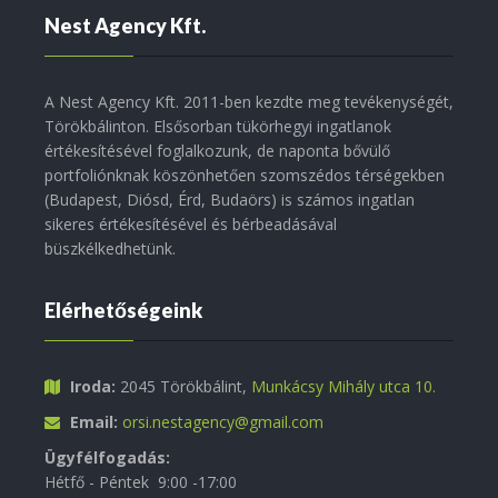
Nest Agency Kft.
A Nest Agency Kft. 2011-ben kezdte meg tevékenységét,
Törökbálinton. Elsősorban tükörhegyi ingatlanok
értékesítésével foglalkozunk, de naponta bővülő
portfoliónknak köszönhetően szomszédos térségekben
(Budapest, Diósd, Érd, Budaörs) is számos ingatlan
sikeres értékesítésével és bérbeadásával
büszkélkedhetünk.
Elérhetőségeink
Iroda:
2045 Törökbálint,
Munkácsy Mihály utca 10.
Email:
orsi.nestagency@gmail.com
Ügyfélfogadás:
Hétfő - Péntek 9:00 -17:00