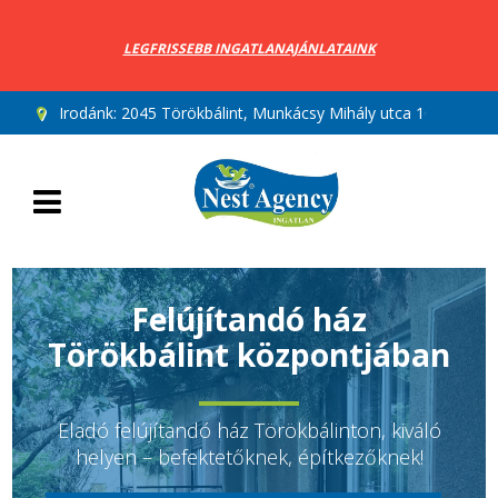
LEGFRISSEBB INGATLANAJÁNLATAINK
Irodánk:
2045 Törökbálint, Munkácsy Mihály utca 10.
Felújítandó ház
Törökbálint központjában
Eladó felújítandó ház Törökbálinton, kiváló
helyen – befektetőknek, építkezőknek!