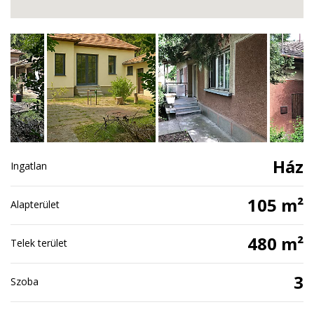
Ház
Ingatlan
105 m²
Alapterület
480 m²
Telek terület
3
Szoba