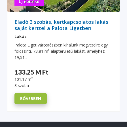
Új építésű
Eladó 3 szobás, kertkapcsolatos lakás
saját kerttel a Palota Ligetben
Lakás
Palota Liget városrészben kínálunk megvételre egy
földszinti, 73,81 m² alapterületű lakást, amelyhez
19,51...
133.25 M Ft
101.17 m²
3 szoba
BŐVEBBEN