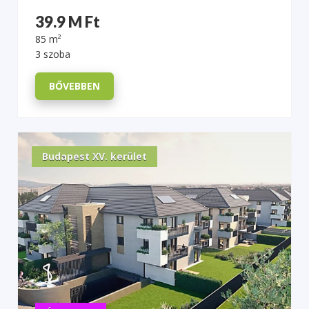
39.9 M Ft
85 m²
3 szoba
BŐVEBBEN
Budapest XV. kerület