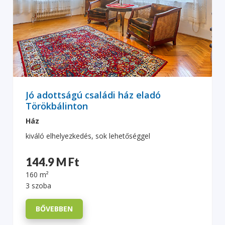
Jó adottságú családi ház eladó
Törökbálinton
Ház
kiváló elhelyezkedés, sok lehetőséggel
144.9 M Ft
160 m²
3 szoba
BŐVEBBEN