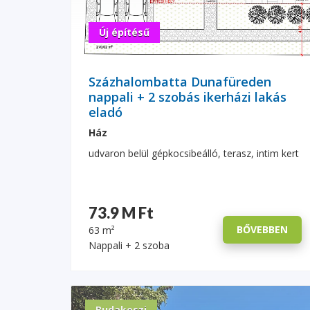
Új építésű
Százhalombatta Dunafüreden
nappali + 2 szobás ikerházi lakás
eladó
Ház
udvaron belül gépkocsibeálló, terasz, intim kert
73.9 M Ft
BŐVEBBEN
63 m²
Nappali + 2 szoba
Budakeszi