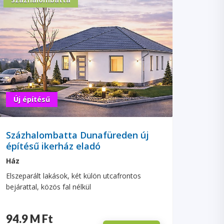
Új építésű
Százhalombatta Dunafüreden új
építésű ikerház eladó
Ház
Elszeparált lakások, két külön utcafrontos
bejárattal, közös fal nélkül
94.9 M Ft