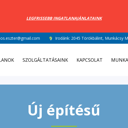
LEGFRISSEBB INGATLANAJÁNLATAINK
los.eszter@gmail.com
Irodánk:
2045 Törökbálint, Munkácsy Mi
LANOK
SZOLGÁLTATÁSAINK
KAPCSOLAT
MUNKA
Új építésű