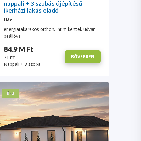
nappali + 3 szobás újépítésű
ikerházi lakás eladó
Ház
energiatakarékos otthon, intim kerttel, udvari
beállóval
84.9 M Ft
BŐVEBBEN
71 m²
Nappali + 3 szoba
Érd