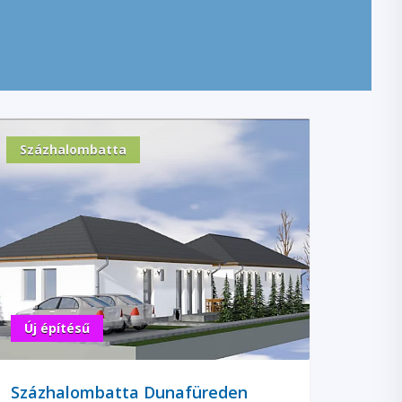
Százhalombatta
Új építésű
Százhalombatta Dunafüreden