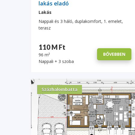
lakás eladó
Lakás
Nappali és 3 háló, duplakomfort, 1. emelet,
terasz
110 M Ft
BŐVEBBEN
96 m²
Nappali + 3 szoba
Százhalombatta