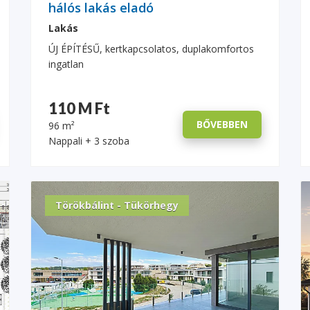
hálós lakás eladó
Lakás
ÚJ ÉPÍTÉSŰ, kertkapcsolatos, duplakomfortos
ingatlan
110 M Ft
BŐVEBBEN
96 m²
Nappali + 3 szoba
Törökbálint - Tükörhegy