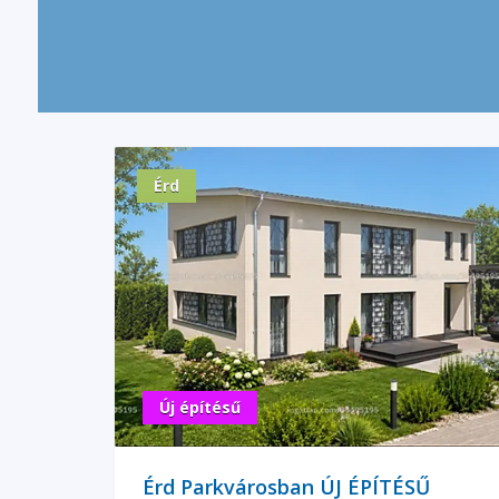
Érd
Új építésű
Érd Parkvárosban ÚJ ÉPÍTÉSŰ