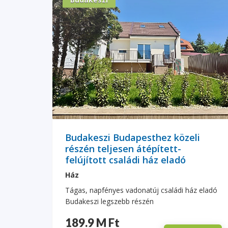
Budakeszi Budapesthez közeli
részén teljesen átépített-
felújított családi ház eladó
Ház
Tágas, napfényes vadonatúj családi ház eladó
Budakeszi legszebb részén
189.9 M Ft