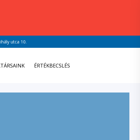
hály utca 10.
TÁRSAINK
ÉRTÉKBECSLÉS