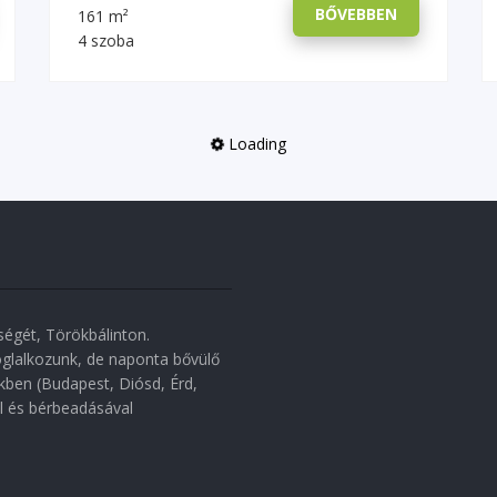
BŐVEBBEN
161 m²
4 szoba
Loading
égét, Törökbálinton.
oglalkozunk, de naponta bővülő
ben (Budapest, Diósd, Érd,
el és bérbeadásával