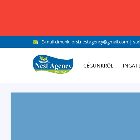
E-mail címünk:
orsi.nestagency@gmail.com
|
sar
CÉGÜNKRŐL
INGAT