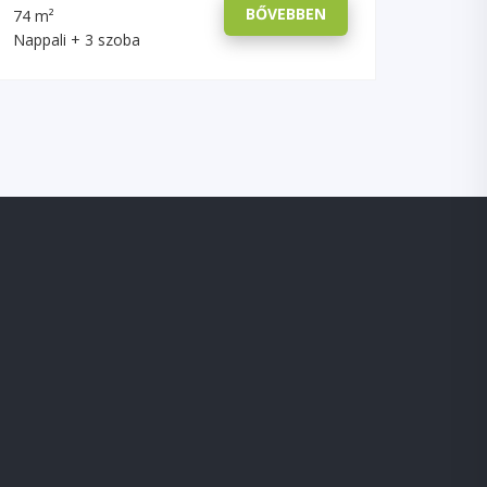
BŐVEBBEN
74 m²
Nappali + 3 szoba