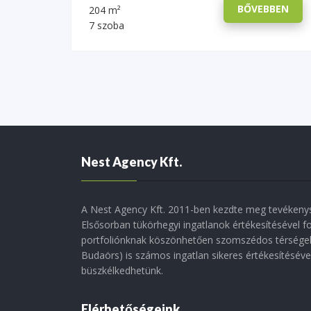
BŐVEBBEN
204 m²
7 szoba
Nest Agency Kft.
A Nest Agency Kft. 2011-ben kezdte meg tevékenys
Elsősorban tükörhegyi ingatlanok értékesítésével f
portfoliónknak köszönhetően szomszédos térségek
Budaörs) is számos ingatlan sikeres értékesítésév
büszkélkedhetünk.
Elérhetőségeink