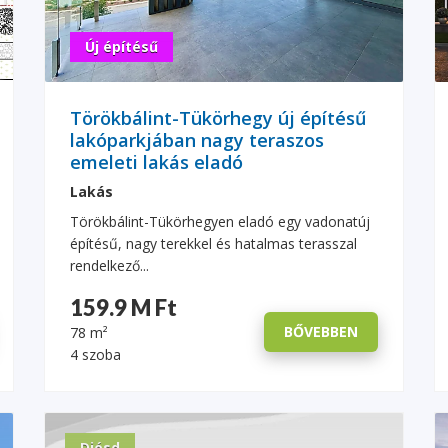
Új építésű
Törökbálint-Tükörhegy új építésű
lakóparkjában nagy teraszos
emeleti lakás eladó
Lakás
Törökbálint-Tükörhegyen eladó egy vadonatúj
építésű, nagy terekkel és hatalmas terasszal
rendelkező...
159.9 M Ft
BŐVEBBEN
78 m²
4 szoba
Diósd