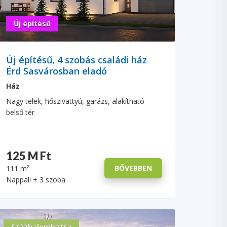
Új építésű
Új építésű, 4 szobás családi ház
Érd Sasvárosban eladó
Ház
Nagy telek, hőszivattyú, garázs, alakítható
belső tér
125 M Ft
BŐVEBBEN
111 m²
Nappali + 3 szoba
Százhalombatta