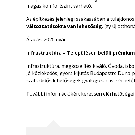
magas komfortszint várható.
Az építkezés jelenlegi szakaszában a tulajdono
változtatásokra van lehetőség
, így új otthon
Átadás: 2026 nyár
Infrastruktúra – Településen belüli prémiu
Infrastruktúra, megközelítés kiváló. Óvoda, isk
Jó közlekedés, gyors kijutás Budapestre Duna-par
szabadidős lehetőségek gyalogosan is elérhető
További információkért keressen elérhetőségei