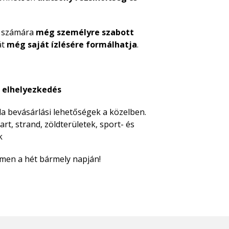
s számára
még személyre szabott
át
még saját ízlésére formálhatja
.
m elhelyezkedés
ola bevásárlási lehetőségek a közelben.
t, strand, zöldterületek, sport- és
k
men a hét bármely napján!