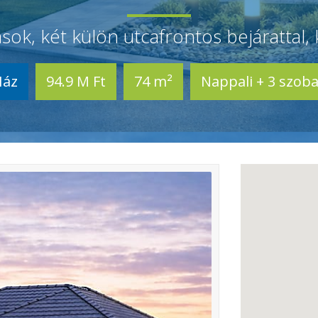
ások, két külön utcafrontos bejárattal, 
Ház
94.9 M Ft
74 m²
Nappali + 3 szob