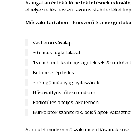
Az ingatlan
értékálló befektetésnek is kiváló
elhelyezkedés hosszú távon is stabil értéket kép
Műszaki tartalom – korszerű és energiatak
Vasbeton sávalap
30 cm-es tégla falazat
15 cm homlokzati hőszigetelés + 20 cm kőze
Betoncserép fedés
3 rétegű műanyag nyílászárók
Hőszivattyús fűtési rendszer
Padlófűtés a teljes lakótérben
Burkolatok szaniterek, belső ajtók választh
Az épület modern műszaki megoldásainak kös