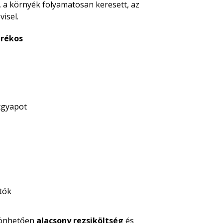
, a környék folyamatosan keresett, az
visel.
arékos
tgyapot
atók
zönhetően
alacsony rezsiköltség
és