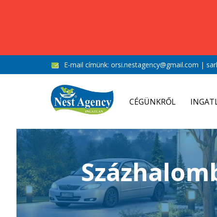
E-mail címünk:
orsi.nestagency@gmail.com
|
sar
CÉGÜNKRŐL
INGAT
Százhalomb