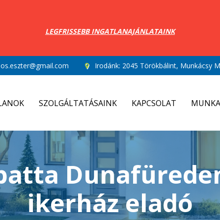
LEGFRISSEBB INGATLANAJÁNLATAINK
los.eszter@gmail.com
Irodánk:
2045 Törökbálint, Munkácsy Mi
LANOK
SZOLGÁLTATÁSAINK
KAPCSOLAT
MUNKA
atta Dunafüreden
ikerház eladó