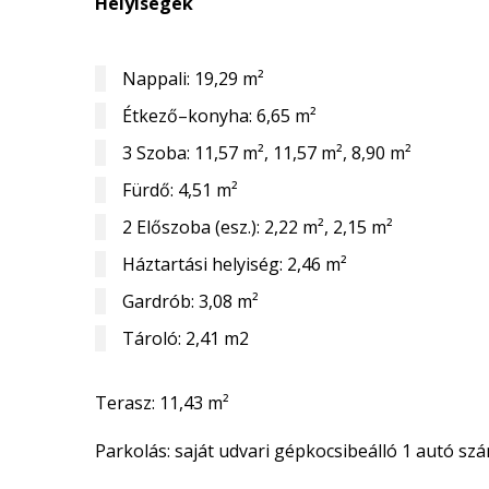
Helyiségek
Nappali: 19,29 m²
Étkező–konyha: 6,65 m²
3 Szoba: 11,57 m², 11,57 m², 8,90 m²
Fürdő: 4,51 m²
2 Előszoba (esz.): 2,22 m², 2,15 m²
Háztartási helyiség: 2,46 m²
Gardrób: 3,08 m²
Tároló: 2,41 m2
Terasz: 11,43 m²
Parkolás: saját udvari gépkocsibeálló 1 autó sz