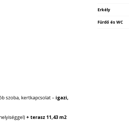
Erkély
Fürdő és WC
ób szoba, kertkapcsolat –
igazi,
helyiséggel)
+ terasz 11,43 m2