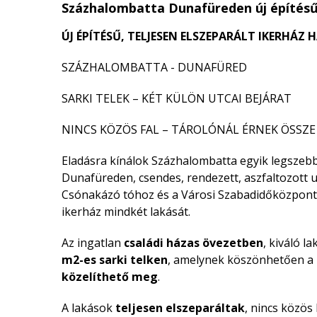
Százhalombatta Dunafüreden új építésű
ÚJ ÉPÍTÉSŰ, TELJESEN ELSZEPARÁLT IKERHÁZ
SZÁZHALOMBATTA - DUNAFÜRED
SARKI TELEK – KÉT KÜLÖN UTCAI BEJÁRAT
NINCS KÖZÖS FAL – TÁROLÓNÁL ÉRNEK ÖSSZE
Eladásra kínálok Százhalombatta egyik legszebb
Dunafüreden, csendes, rendezett, aszfaltozott 
Csónakázó tóhoz és a Városi Szabadidőközponth
ikerház mindkét lakását.
Az ingatlan
családi házas övezetben
, kiváló l
m2-es
sarki telken
, amelynek köszönhetően a 
közelíthető meg
.
A lakások
teljesen elszeparáltak
, nincs közös