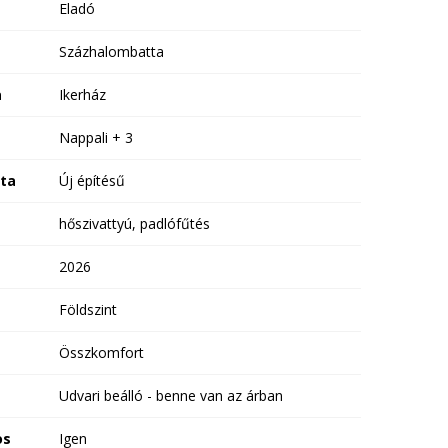
Eladó
Százhalombatta
a
Ikerház
Nappali + 3
ota
Új építésű
hőszivattyú, padlófűtés
2026
Földszint
Összkomfort
Udvari beálló - benne van az árban
os
Igen