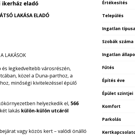
 ikerház eladó
Értékesítés
 HÁTSÓ LAKÁSA ELADÓ
Település
Ingatlan típus
Szobák száma
Ingatlan állap
 A LAKÁSOK
Fűtés
 és legkedveltebb városrészén,
utcában, közel a Duna-parthoz, a
Építés éve
oz, minőségi kivitelezéssel épülő
Épület szintjei
akókörnyezetben helyezkedik el,
566
Komfort
két lakás
külön-külön utcáról
Parkolás
 bejárat vagy közös kert – valódi önálló
Kertkapcsolat