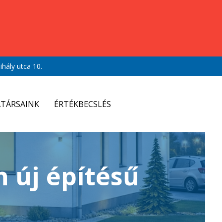
hály utca 10.
TÁRSAINK
ÉRTÉKBECSLÉS
 új építésű