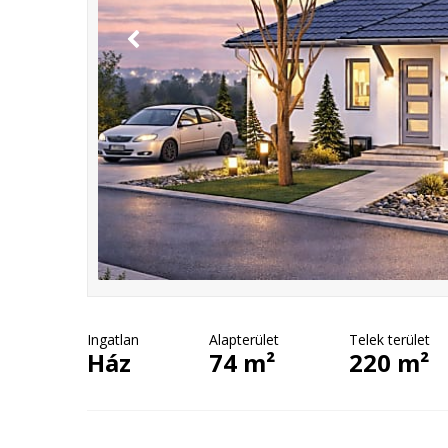
Ingatlan
Alapterület
Telek terület
Ház
74 m²
220 m²