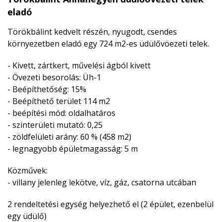
eladó
Törökbálint kedvelt részén, nyugodt, csendes
környezetben eladó egy 724 m2-es üdülővöezeti telek.
- Kivett, zártkert, művelési ágból kivett
- Övezeti besorolás: Üh-1
- Beépíthetőség: 15%
- Beépíthető terület 114 m2
- beépítési mód: oldalhatáros
- szinterületi mutató: 0,25
- zöldfelületi arány: 60 % (458 m2)
- legnagyobb épületmagasság: 5 m
Közművek:
- villany jelenleg lekötve, víz, gáz, csatorna utcában
2 rendeltetési egység helyezhető el (2 épület, ezenbelül
egy üdülő)