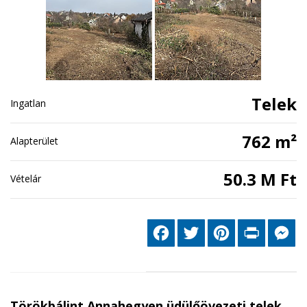
Telek
Ingatlan
762 m²
Alapterület
50.3 M Ft
Vételár
Facebook
Twitter
Pinterest
Print
Me
Törökbálint Annahegyen üdülőövezeti telek