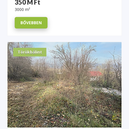
350 M Ft
3000 m²
BŐVEBBEN
Törökbálint