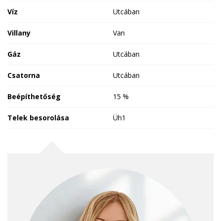
Víz
Utcában
Villany
Van
Gáz
Utcában
Csatorna
Utcában
Beépíthetőség
15 %
Telek besorolása
Üh1