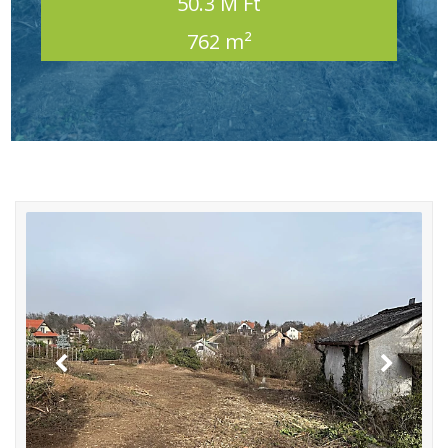
50.3 M Ft
762 m²