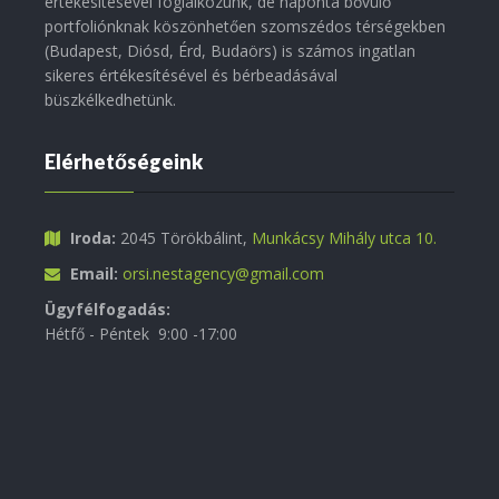
értékesítésével foglalkozunk, de naponta bővülő
portfoliónknak köszönhetően szomszédos térségekben
(Budapest, Diósd, Érd, Budaörs) is számos ingatlan
sikeres értékesítésével és bérbeadásával
büszkélkedhetünk.
Elérhetőségeink
Iroda:
2045 Törökbálint,
Munkácsy Mihály utca 10.
Email:
orsi.nestagency@gmail.com
Ügyfélfogadás:
Hétfő - Péntek 9:00 -17:00