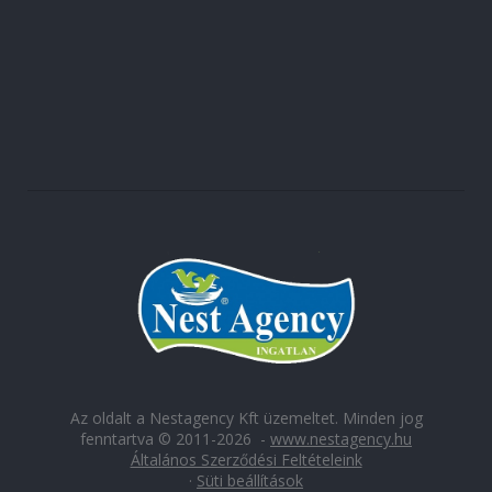
Az oldalt a Nestagency Kft üzemeltet. Minden jog
fenntartva © 2011-2026 -
www.nestagency.hu
Általános Szerződési Feltételeink
·
Süti beállítások