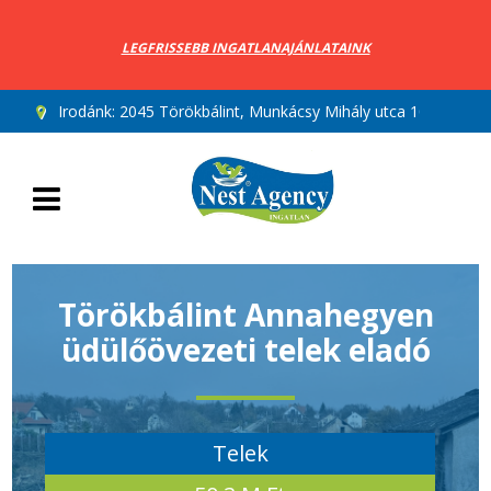
LEGFRISSEBB INGATLANAJÁNLATAINK
Irodánk:
2045 Törökbálint, Munkácsy Mihály utca 10.
Törökbálint Annahegyen
üdülőövezeti telek eladó
Telek