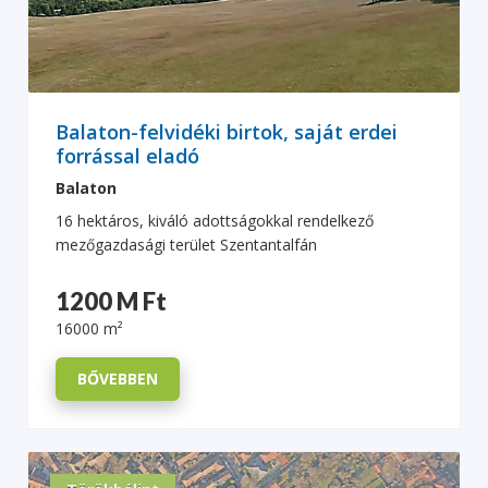
Balaton-felvidéki birtok, saját erdei
forrással eladó
Balaton
16 hektáros, kiváló adottságokkal rendelkező
mezőgazdasági terület Szentantalfán
1200 M Ft
16000 m²
BŐVEBBEN