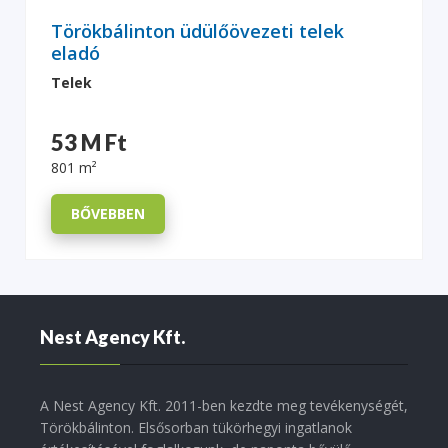
Törökbálinton üdülőövezeti telek
eladó
Telek
53 M Ft
801 m²
BŐVEBBEN
Nest Agency Kft.
A Nest Agency Kft. 2011-ben kezdte meg tevékenységét,
Törökbálinton. Elsősorban tükörhegyi ingatlanok