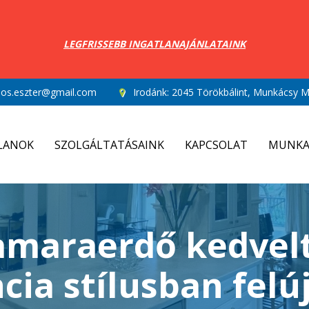
LEGFRISSEBB INGATLANAJÁNLATAINK
los.eszter@gmail.com
Irodánk:
2045 Törökbálint, Munkácsy Mi
LANOK
SZOLGÁLTATÁSAINK
KAPCSOLAT
MUNKA
amaraerdő kedvelt
cia stílusban felúj