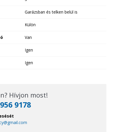
Garázsban és telken belül is
Külön
ló
Van
Igen
Igen
n? Hívjon most!
956 9178
esését
ncy@gmail.com