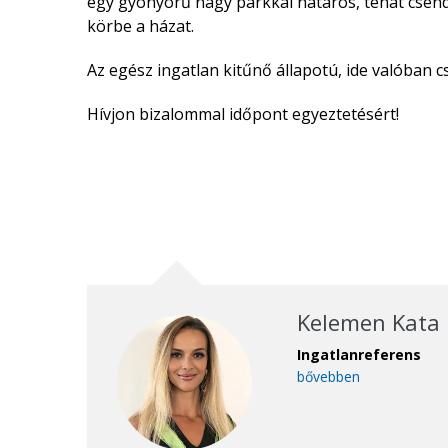
egy gyönyörű nagy parkkal határos, tehát csend
körbe a házat.
Az egész ingatlan kitűnő állapotú, ide valóban cs
Hívjon bizalommal időpont egyeztetésért!
Kelemen Kata
Ingatlanreferens
bővebben