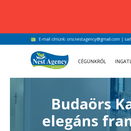
E-mail címünk:
orsi.nestagency@gmail.com
|
sar
CÉGÜNKRŐL
INGAT
Budaörs K
elegáns fran