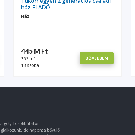
Tükörhegyen 2 generációs családi
ház ELADÓ
Ház
445 M Ft
BŐVEBBEN
362 m²
13 szoba
égét, Törökbálinton.
oglalkozunk, de naponta bővülő