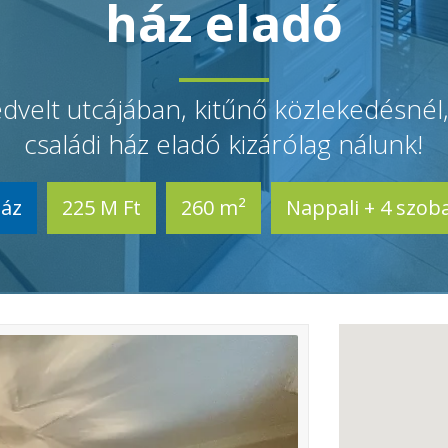
ház eladó
elt utcájában, kitűnő közlekedésnél,
családi ház eladó kizárólag nálunk!
áz
225 M Ft
260 m²
Nappali + 4 szob