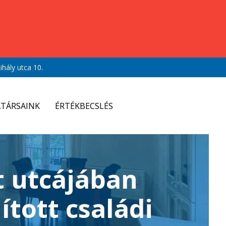
hály utca 10.
TÁRSAINK
ÉRTÉKBECSLÉS
 utcájában
ított családi