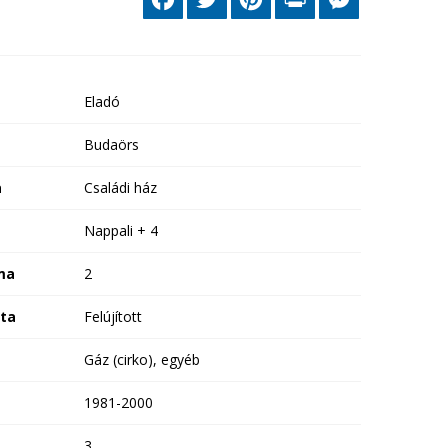
Eladó
Budaörs
a
Családi ház
Nappali + 4
ma
2
ota
Felújított
Gáz (cirko), egyéb
1981-2000
3