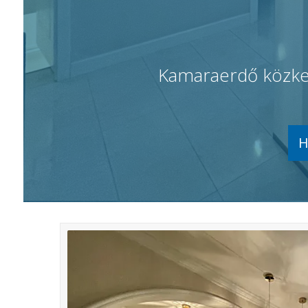
Kamaraerdő közkedv
H