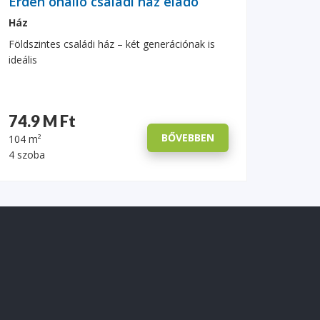
Érden önálló családi ház eladó
Ház
Földszintes családi ház – két generációnak is
ideális
74.9 M Ft
BŐVEBBEN
104 m²
4 szoba