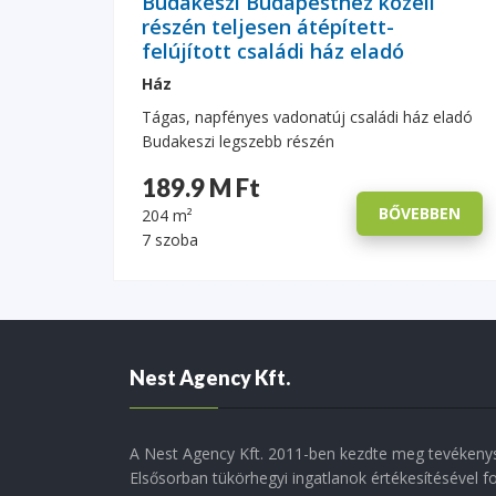
Budakeszi Budapesthez közeli
részén teljesen átépített-
felújított családi ház eladó
Ház
Tágas, napfényes vadonatúj családi ház eladó
Budakeszi legszebb részén
189.9 M Ft
BŐVEBBEN
204 m²
7 szoba
Nest Agency Kft.
A Nest Agency Kft. 2011-ben kezdte meg tevékenys
Elsősorban tükörhegyi ingatlanok értékesítésével f