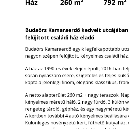
Ház
260 m²
792 m²
Budaörs Kamaraerdő kedvelt utcájában e
felújított családi ház eladó
Budaörs Kamaraerdő egyik legfelkapottabb utcá
nagyon szépen felújított, kényelmes családi ház.
A ház az 1990-es évek elején épült, 2016-ban tel
során nyílászáró csere, szigetelés és teljes kül
kapta a jelenlegi finom, elegáns klasszikus, franc
A netto alapterület 260 m2 + nagy teraszok. Nap
kényelmes méretű háló, 2 nagy fürdő, 3 külön w
rengeteg tároló, gépház, és egy nagyméretű két
A kertben további 4 autó kényelmes beállására 
Különleges növényzetű kert, fűthető kutyaház, 