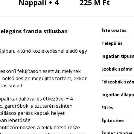
Nappali + 4
225 M Ft
legáns francia stílusban
Értékesítés
Település
jában, kitűnő közlekedésnél eladó egy
Ingatlan típus
Szobák száma
jeskörű felújításon esett át, melynek
ső-belső design megújítás történt, ekkor
Félszobák szá
iás stílust.
Ingatlan állap
pali kandallóval és étkezővel + 4
c, gardróbok, a szuterén szinten
Fűtés
állásos garázs kaptak helyet.
van lehetőség.
Építés éve
öntözőrendszer. A telek hátsó része
Épület szintjei