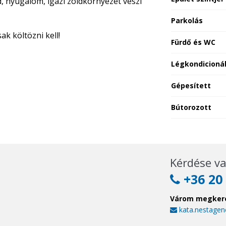
, nyugalom, igazi zöldkörnyezet veszi
Parkolás
ak költözni kell!
Fürdő és WC
Légkondicioná
Gépesített
Bútorozott
Kérdése va
+36 20 
Várom megker
kata.nestage