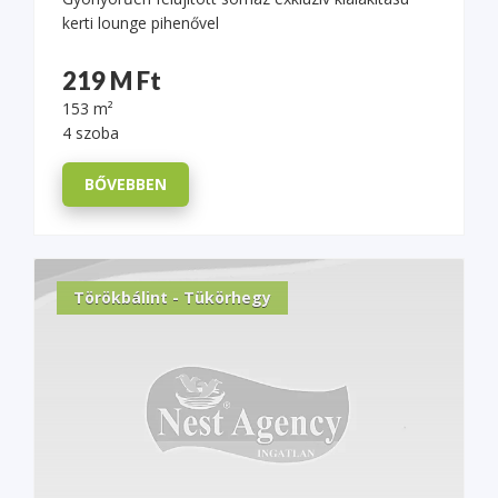
kerti lounge pihenővel
219 M Ft
153 m²
4 szoba
BŐVEBBEN
Törökbálint - Tükörhegy