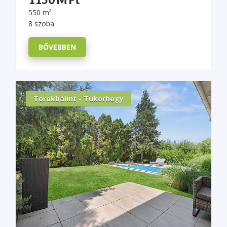
550 m²
8 szoba
BŐVEBBEN
Törökbálint - Tükörhegy