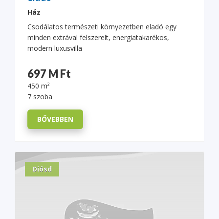
Ház
Csodálatos természeti környezetben eladó egy
minden extrával felszerelt, energiatakarékos,
modern luxusvilla
697 M Ft
450 m²
7 szoba
BŐVEBBEN
Diósd