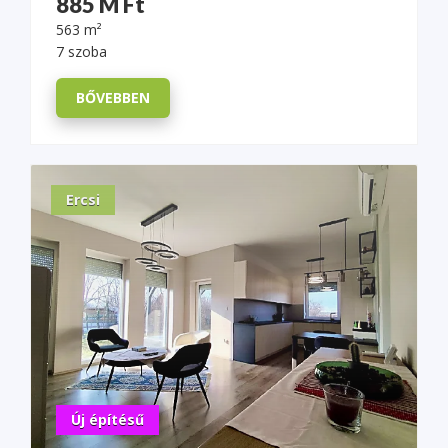
885 M Ft
563 m²
7 szoba
BŐVEBBEN
Ercsi
Új építésű