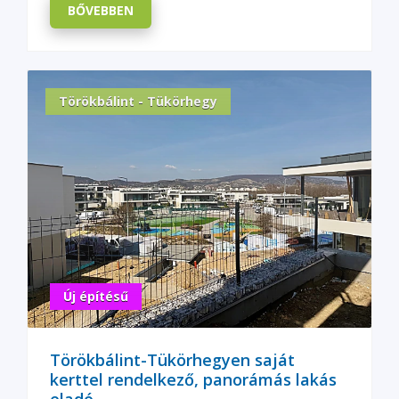
BŐVEBBEN
Törökbálint - Tükörhegy
Új építésű
Törökbálint-Tükörhegyen saját
kerttel rendelkező, panorámás lakás