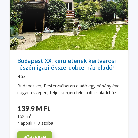
Budapest XX. kerületének kertvárosi
részén igazi ékszerdoboz ház eladó!
Ház
Budapesten, Pesterzsébeten eladó egy néhány éve
nagyon szépen, teljeskörűen felújított családi ház
139.9 M Ft
152 m²
Nappali + 3 szoba
BŐVEBBEN