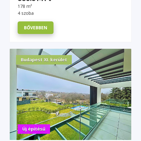
178 m²
4 szoba
BŐVEBBEN
Budapest XI. kerület
Új építésű