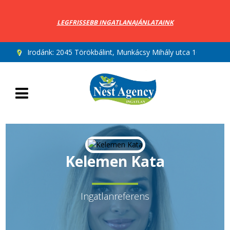
LEGFRISSEBB INGATLANAJÁNLATAINK
Irodánk:
2045 Törökbálint, Munkácsy Mihály utca 10.
Kelemen Kata
Ingatlanreferens