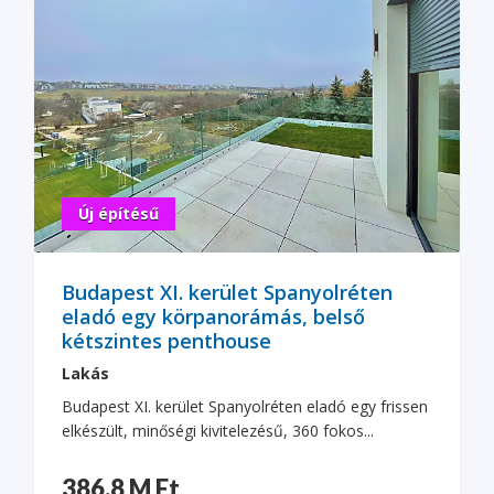
Új építésű
Budapest XI. kerület Spanyolréten
eladó egy körpanorámás, belső
kétszintes penthouse
Lakás
Budapest XI. kerület Spanyolréten eladó egy frissen
elkészült, minőségi kivitelezésű, 360 fokos...
386.8 M Ft