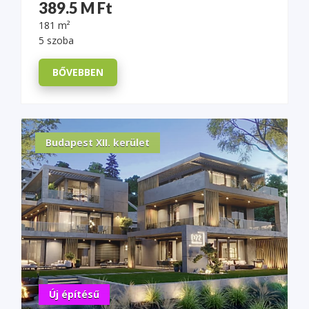
389.5 M Ft
181 m²
5 szoba
BŐVEBBEN
Budapest XII. kerület
Új építésű