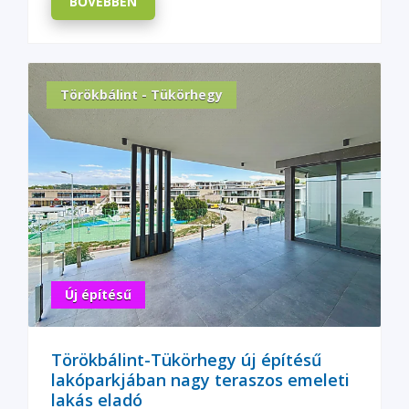
BŐVEBBEN
Törökbálint - Tükörhegy
Új építésű
Törökbálint-Tükörhegy új építésű
lakóparkjában nagy teraszos emeleti
lakás eladó