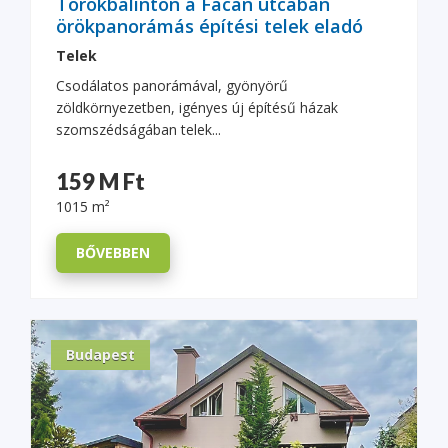
Törökbálinton a Fácán utcában
örökpanorámás építési telek eladó
Telek
Csodálatos panorámával, gyönyörű
zöldkörnyezetben, igényes új építésű házak
szomszédságában telek...
159 M Ft
1015 m²
BŐVEBBEN
Budapest