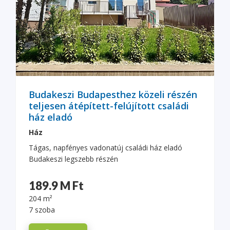
Budakeszi Budapesthez közeli részén
teljesen átépített-felújított családi
ház eladó
Ház
Tágas, napfényes vadonatúj családi ház eladó
Budakeszi legszebb részén
189.9 M Ft
204 m²
7 szoba