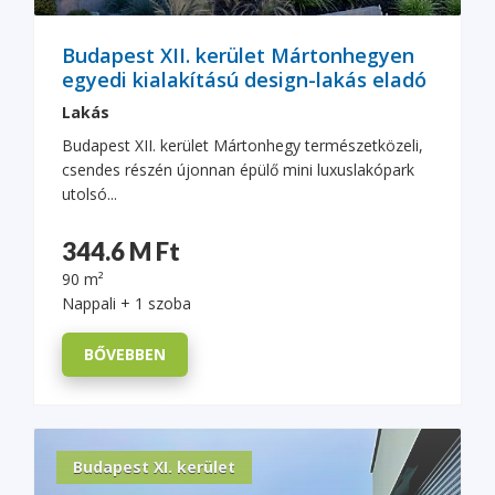
Budapest XII. kerület Mártonhegyen
egyedi kialakítású design-lakás eladó
Lakás
Budapest XII. kerület Mártonhegy természetközeli,
csendes részén újonnan épülő mini luxuslakópark
utolsó...
344.6 M Ft
90 m²
Nappali + 1 szoba
BŐVEBBEN
Budapest XI. kerület