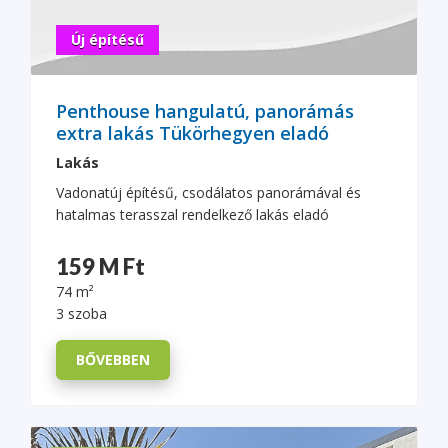
Új építésű
Penthouse hangulatú, panorámás
extra lakás Tükörhegyen eladó
Lakás
Vadonatúj építésű, csodálatos panorámával és
hatalmas terasszal rendelkező lakás eladó
159 M Ft
74 m²
3 szoba
BŐVEBBEN