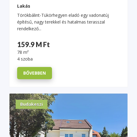
Lakás
Törökbálint-Tükörhegyen eladó egy vadonatúj
építésű, nagy terekkel és hatalmas terasszal
rendelkező...
159.9 M Ft
78 m²
4 szoba
BŐVEBBEN
Budakeszi