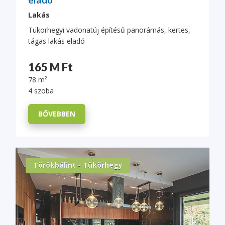
eladó
Lakás
Tükörhegyi vadonatúj építésű panorámás, kertes,
tágas lakás eladó
165 M Ft
78 m²
4 szoba
BŐVEBBEN
Törökbálint - Tükörhegy