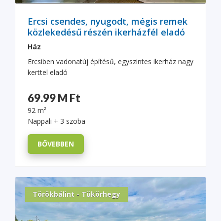
Ercsi csendes, nyugodt, mégis remek
közlekedésű részén ikerházfél eladó
Ház
Ercsiben vadonatúj építésű, egyszintes ikerház nagy
kerttel eladó
69.99 M Ft
92 m²
Nappali + 3 szoba
BŐVEBBEN
Törökbálint - Tükörhegy