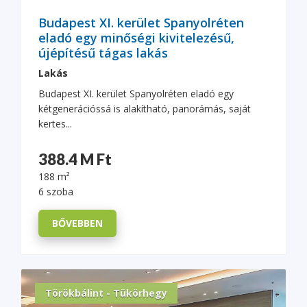
Budapest XI. kerület Spanyolréten
eladó egy minőségi kivitelezésű,
újépítésű tágas lakás
Lakás
Budapest XI. kerület Spanyolréten eladó egy
kétgenerációssá is alakítható, panorámás, saját
kertes...
388.4 M Ft
188 m²
6 szoba
BŐVEBBEN
Törökbálint - Tükörhegy