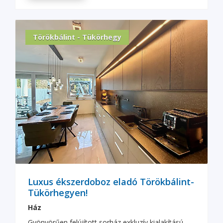
Törökbálint - Tükörhegy
Luxus ékszerdoboz eladó Törökbálint-
Tükörhegyen!
Ház
Gyönyörűen felújított sorház exkluzív kialakítású