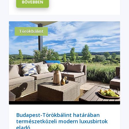
BŐVEBBEN
Törökbálint
Budapest-Törökbálint határában
természetközeli modern luxusbirtok
eladó