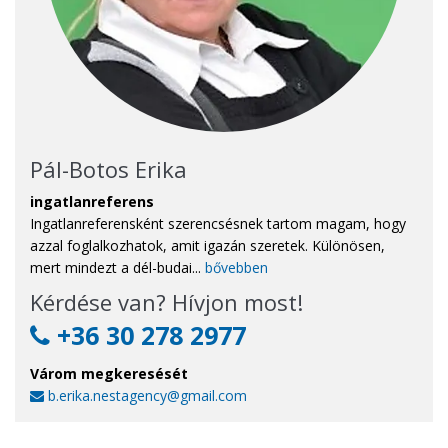
Pál-Botos Erika
ingatlanreferens
Ingatlanreferensként szerencsésnek tartom magam, hogy
azzal foglalkozhatok, amit igazán szeretek. Különösen,
mert mindezt a dél-budai...
bővebben
Kérdése van? Hívjon most!
+36 30 278 2977
Várom megkeresését
b.erika.nestagency@gmail.com