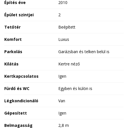
Építés éve
2010
Épület szintjei
2
Tetőtér
Beépített
Komfort
Luxus
Parkolás
Garázsban és telken belül is
Kilátás
Kertre néző
Kertkapcsolatos
Igen
Fürdő és WC
Egyben és külön is
Légkondicionáló
Van
Gépesített
Igen
Belmagasság
2,8 m