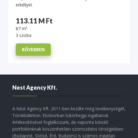
erkéllyel.
113.11 M Ft
87 m²
3 szoba
BŐVEBBEN
Nest Agency Kft.
A Nest Agency Kft. 2011-ben kezdte meg tevékenységét,
Törökbálinton. Elsősorban tükörhegyi ingatlanok
értékesítésével foglalkozunk, de naponta bővülő
portfoliónknak köszönhetően szomszédos térségekben
(Budapest, Diósd, Érd, Budaörs) is számos ingatlan