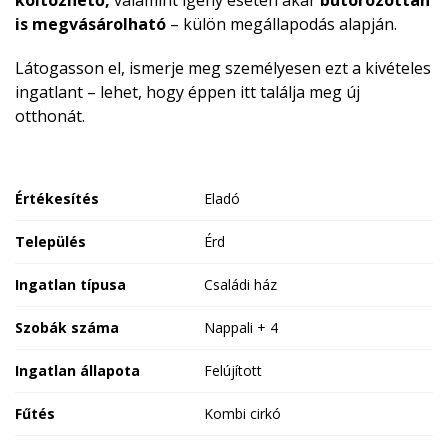
költözhető,
valamint igény esetén akár
bútorozottan
is megvásárolható
– külön megállapodás alapján.
Látogasson el, ismerje meg személyesen ezt a kivételes
ingatlant – lehet, hogy éppen itt találja meg új
otthonát.
Értékesítés
Eladó
Település
Érd
Ingatlan típusa
Családi ház
Szobák száma
Nappali + 4
Ingatlan állapota
Felújított
Fűtés
Kombi cirkó