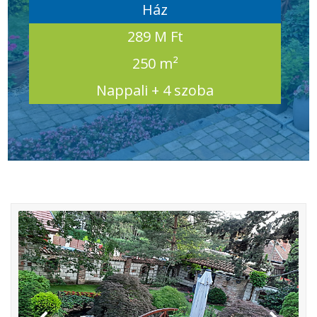
Ház
289 M Ft
250 m²
Nappali + 4 szoba