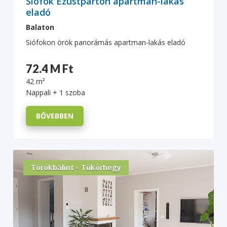
Siófok Ezüstparton apartman-lakás
eladó
Balaton
Siófokon örök panorámás apartman-lakás eladó
72.4 M Ft
42 m²
Nappali + 1 szoba
BŐVEBBEN
Törökbálint - Tükörhegy