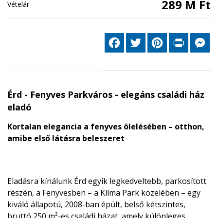
289 M Ft
Vételár
Facebook
Twitter
Pinterest
Print
Me
Érd - Fenyves Parkváros - elegáns családi ház
eladó
Kortalan elegancia a fenyves ölelésében – otthon,
amibe első látásra beleszeret
Eladásra kínálunk Érd egyik legkedveltebb, parkosított
részén, a Fenyvesben – a Klíma Park közelében – egy
kiváló állapotú, 2008-ban épült, belső kétszintes,
bruttó 250 m²-es családi házat, amely különleges