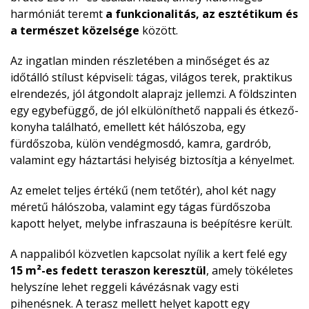
harmóniát teremt
a funkcionalitás, az esztétikum és
a természet közelsége
között.
Az ingatlan minden részletében a minőséget és az
időtálló stílust képviseli: tágas, világos terek, praktikus
elrendezés, jól átgondolt alaprajz jellemzi. A földszinten
egy egybefüggő, de jól elkülöníthető nappali és étkező-
konyha található, emellett két hálószoba, egy
fürdőszoba, külön vendégmosdó, kamra, gardrób,
valamint egy háztartási helyiség biztosítja a kényelmet.
Az emelet teljes értékű (nem tetőtér), ahol két nagy
méretű hálószoba, valamint egy tágas fürdőszoba
kapott helyet, melybe infraszauna is beépítésre került.
A nappaliból közvetlen kapcsolat nyílik a kert felé egy
15 m²-es fedett teraszon keresztül
, amely tökéletes
helyszíne lehet reggeli kávézásnak vagy esti
pihenésnek. A terasz mellett helyet kapott egy