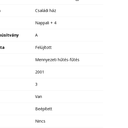
a
Családi ház
Nappali + 4
núsítvány
A
ota
Felújított
Mennyezeti hűtés-fűtés
2001
3
Van
Beépített
Nincs