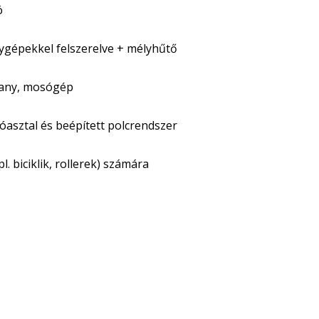
ó
ygépekkel felszerelve + mélyhűtő
hany, mosógép
asztal és beépített polcrendszer
. biciklik, rollerek) számára