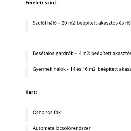
Emeleti szint:
Szülői háló – 20 m2: beépített akasztós és f
Besétálós gardrób – 4 m2: beépített akasztó
Gyermek hálók - 14 és 16 m2: beépített akas
Kert:
Őshonos fák
Automata locsolórendszer