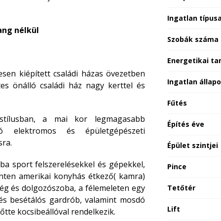
Ingatlan típus
ang nélkül
Szobák száma
Energetikai ta
esen kiépített családi házas övezetben
Ingatlan állap
es önálló családi ház nagy kerttel és
Fűtés
i stílusban, a mai kor legmagasabb
Építés éve
áló elektromos és épületgépészeti
sra.
Épület szintjei
ba sport felszerelésekkel és gépekkel,
Pince
zinten amerikai konyhás étkező( kamra)
ség és dolgozószoba, a félemeleten egy
Tetőtér
és besétálós gardrób, valamint mosdó
Lift
lőtte kocsibeállóval rendelkezik.