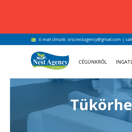
E-mail címünk:
orsi.nestagency@gmail.com
|
sar
CÉGÜNKRŐL
INGAT
Tükörheg