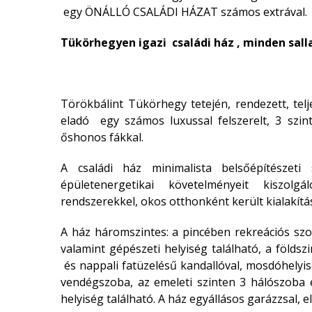
egy ÖNÁLLÓ CSALÁDI HÁZAT számos extrával.
Tükörhegyen igazi családi ház , minden sall
Törökbálint Tükörhegy tetején, rendezett, telj
eladó egy számos luxussal felszerelt, 3 szint
őshonos fákkal.
A családi ház minimalista belsőépítészet
épületenergetikai követelményeit kiszolg
rendszerekkel, okos otthonként került kialakítá
A ház háromszintes: a pincében rekreációs szo
valamint gépészeti helyiség található, a földs
és nappali fatüzelésű kandallóval, mosdóhelyi
vendégszoba, az emeleti szinten 3 hálószoba 
helyiség található. A ház egyállásos garázzsal, e