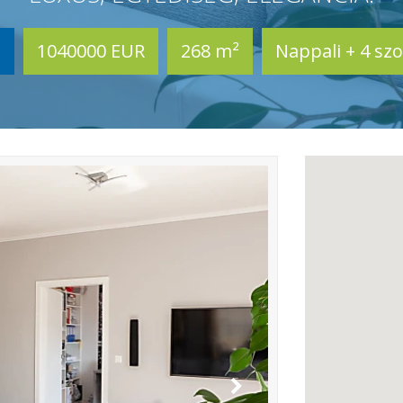
z
1040000 EUR
268 m²
Nappali + 4 sz