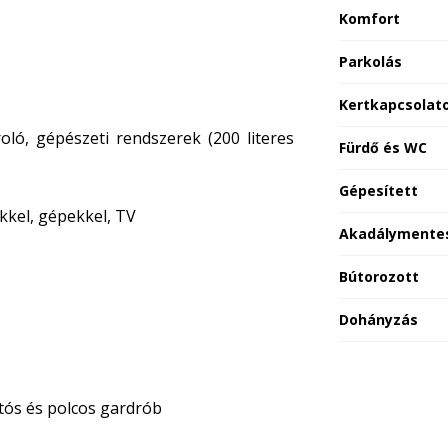
Komfort
Parkolás
Kertkapcsolat
oló, gépészeti rendszerek (200 literes
Fürdő és WC
Gépesített
kkel, gépekkel, TV
Akadálymentes
Bútorozott
Dohányzás
tós és polcos gardrób