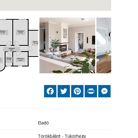
Facebook
Twitter
Pinterest
Print
Messenger
Eladó
Törökbálint - Tükörhegy