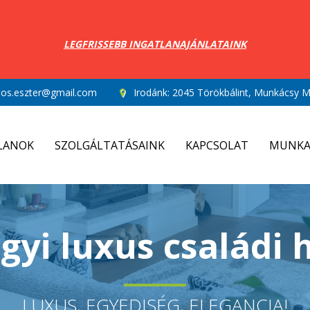
LEGFRISSEBB INGATLANAJÁNLATAINK
los.eszter@gmail.com
Irodánk:
2045 Törökbálint, Munkácsy Mi
LANOK
SZOLGÁLTATÁSAINK
KAPCSOLAT
MUNKA
yi luxus családi 
LUXUS, EGYEDISÉG, ELEGANCIA!