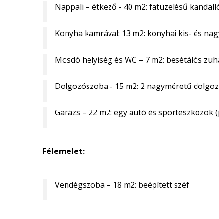
Nappali – étkező - 40 m2: fatüzelésű kandall
Konyha kamrával: 13 m2: konyhai kis- és nag
Mosdó helyiség és WC – 7 m2: besétálós zu
Dolgozószoba - 15 m2: 2 nagyméretű dolgozó
Garázs – 22 m2: egy autó és sporteszközök (pl
Félemelet:
Vendégszoba – 18 m2: beépített széf