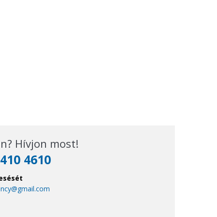
n? Hívjon most!
410 4610
esését
ency@gmail.com