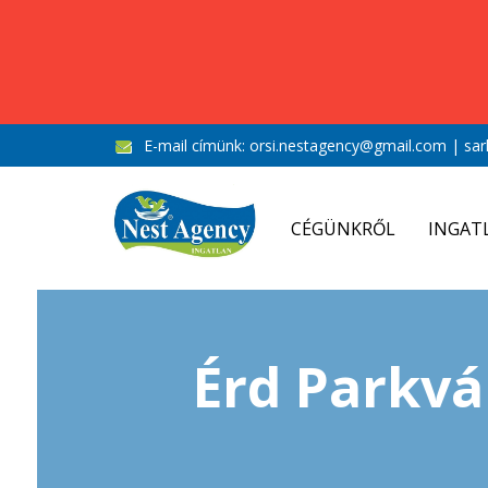
E-mail címünk:
orsi.nestagency@gmail.com
|
sar
CÉGÜNKRŐL
INGAT
Érd Parkvá