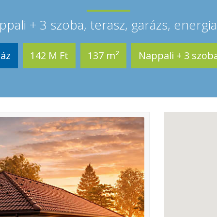
pali + 3 szoba, terasz, garázs, energ
áz
142 M Ft
137 m²
Nappali + 3 szob