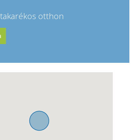
iatakarékos otthon
a