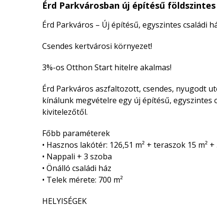
Érd Parkvárosban új építésű földszintes
Érd Parkváros – Új építésű, egyszintes családi h
Csendes kertvárosi környezet!
3%-os Otthon Start hitelre akalmas!
Érd Parkváros aszfaltozott, csendes, nyugodt u
kínálunk megvételre egy új építésű, egyszintes 
kivitelezőtől.
Főbb paraméterek
• Hasznos lakótér: 126,51 m² + teraszok 15 m² + 
• Nappali + 3 szoba
• Önálló családi ház
• Telek mérete: 700 m²
HELYISÉGEK