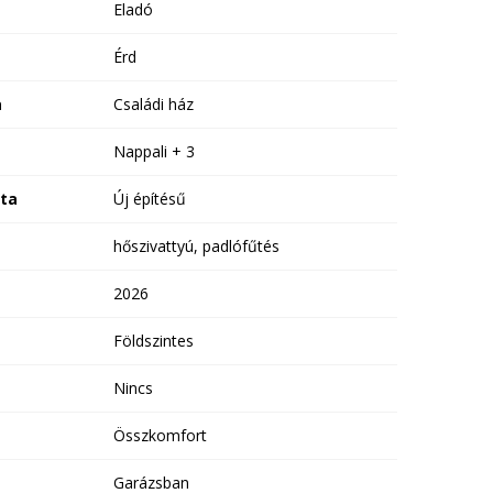
Eladó
Érd
a
Családi ház
Nappali + 3
ota
Új építésű
hőszivattyú, padlófűtés
2026
Földszintes
Nincs
Összkomfort
Garázsban