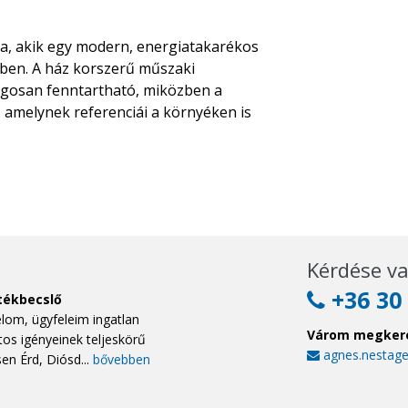
ra, akik egy modern, energiatakarékos
ben. A ház korszerű műszaki
ságosan fenntartható, miközben a
, amelynek referenciái a környéken is
Kérdése va
+36 30 
rtékbecslő
élom, ügyfeleim ingatlan
Várom megker
tos igényeinek teljeskörű
agnes.nestag
sen Érd, Diósd...
bővebben