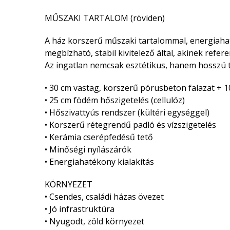
MŰSZAKI TARTALOM (röviden)
A ház korszerű műszaki tartalommal, energiah
megbízható, stabil kivitelező által, akinek refe
Az ingatlan nemcsak esztétikus, hanem hosszú tá
• 30 cm vastag, korszerű pórusbeton falazat + 1
• 25 cm födém hőszigetelés (cellulóz)
• Hőszivattyús rendszer (kültéri egységgel)
• Korszerű rétegrendű padló és vízszigetelés
• Kerámia cserépfedésű tető
• Minőségi nyílászárók
• Energiahatékony kialakítás
KÖRNYEZET
• Csendes, családi házas övezet
• Jó infrastruktúra
• Nyugodt, zöld környezet