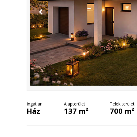
Ingatlan
Alapterület
Telek terület
Ház
137 m²
700 m²