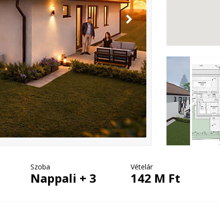
Szoba
Vételár
Nappali + 3
142 M Ft