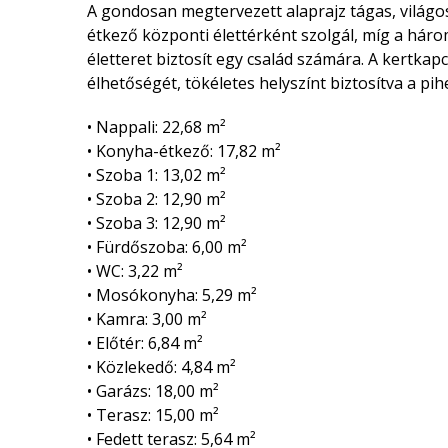
A gondosan megtervezett alaprajz tágas, világos
étkező központi élettérként szolgál, míg a hár
életteret biztosít egy család számára. A kertkap
élhetőségét, tökéletes helyszínt biztosítva a pi
• Nappali: 22,68 m²
• Konyha-étkező: 17,82 m²
• Szoba 1: 13,02 m²
• Szoba 2: 12,90 m²
• Szoba 3: 12,90 m²
• Fürdőszoba: 6,00 m²
• WC: 3,22 m²
• Mosókonyha: 5,29 m²
• Kamra: 3,00 m²
• Előtér: 6,84 m²
• Közlekedő: 4,84 m²
• Garázs: 18,00 m²
• Terasz: 15,00 m²
• Fedett terasz: 5,64 m²