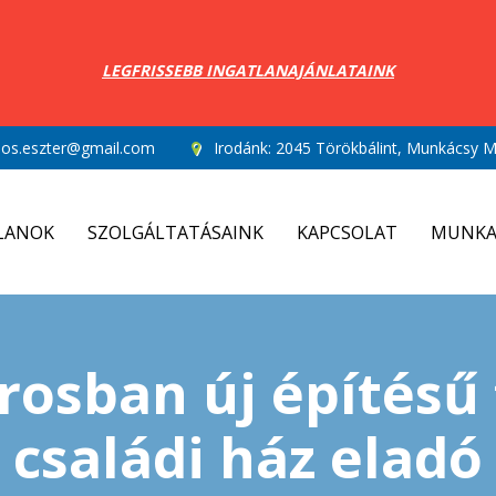
LEGFRISSEBB INGATLANAJÁNLATAINK
los.eszter@gmail.com
Irodánk:
2045 Törökbálint, Munkácsy Mi
LANOK
SZOLGÁLTATÁSAINK
KAPCSOLAT
MUNKA
rosban új építésű 
családi ház eladó