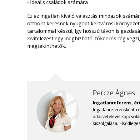
• Ideális családok számára
Ez az ingatlan kiváló választás mindazok számá
otthont keresnek nyugodt kertvárosi környezet
tartalommal készül, így hosszú távon is gazda
kivitelezést egy megbízható, tőkeerős cég végzi
megtekinthetők.
Percze Ágnes
Ingatlanreferens, é
Ingatlanreferensként c
adásvételével kapcsola
kiszolgálása. Elsődlege