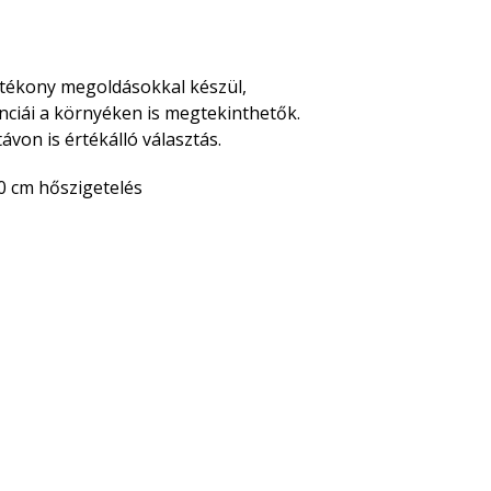
atékony megoldásokkal készül,
renciái a környéken is megtekinthetők.
von is értékálló választás.
0 cm hőszigetelés