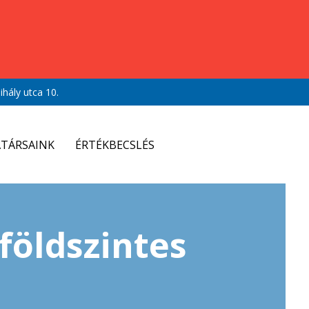
hály utca 10.
TÁRSAINK
ÉRTÉKBECSLÉS
földszintes