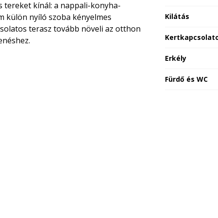
 tereket kínál: a nappali-konyha-
om külön nyíló szoba kényelmes
Kilátás
csolatos terasz tovább növeli az otthon
Kertkapcsolat
henéshez.
Erkély
Fürdő és WC