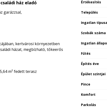
 családi ház eladó
Értékesítés
áz garázzsal,
Település
Ingatlan típus
Szobák száma
Ingatlan állap
tcájában, kertvárosi környezetben
családi házat, megbízható, tőkeerős
Fűtés
Építés éve
5,64 m² fedett terasz
Épület szintjei
Pince
Komfort
Parkolás