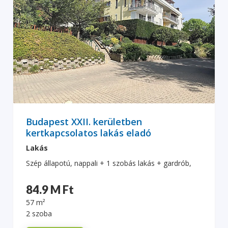
Budapest XXII. kerületben
kertkapcsolatos lakás eladó
Lakás
Szép állapotú, nappali + 1 szobás lakás + gardrób,
84.9 M Ft
57 m²
2 szoba