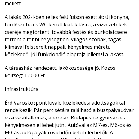
mellett.
A lakás 2024-ben teljes felújításon esett át: új konyha,
fürdőszoba és WC került kialakításra, a vízvezetékek
cseréje megtörtént, továbbá festés és burkolatcsere
történt a többi helyiségben. Világos szobák, tágas
klímával felszerelt nappali, kényelmes méretű
közlekedő, jól funkcionáló alaprajz jellemzi a lakást.
A társasház rendezett, lakóközössége jó. Közös
költség: 12.000 Ft.
Infrastruktúra
Érd Városközpont kiváló közlekedési adottságokkal
rendelkezik. Pár perc sétára található a buszpályaudvar
és a vasútállomás, ahonnan Budapestre gyorsan és
kényelmesen el lehet jutni. Autóval az M7-es, M6-os és
M0-ás autópályák rövid időn belül elérhetők. A