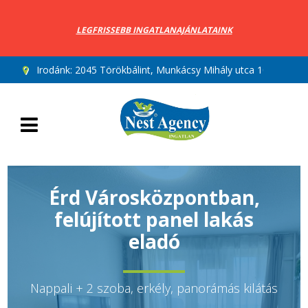
LEGFRISSEBB INGATLANAJÁNLATAINK
Irodánk:
2045 Törökbálint, Munkácsy Mihály utca 10.
Érd Városközpontban,
felújított panel lakás
eladó
Nappali + 2 szoba, erkély, panorámás kilátás