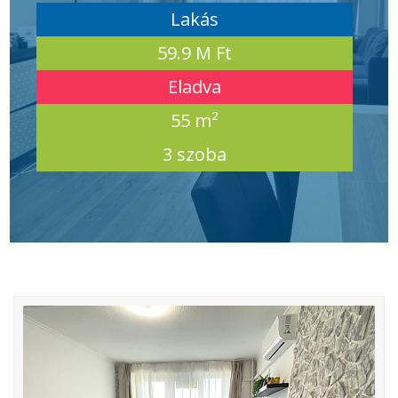
Lakás
59.9 M Ft
Eladva
55 m²
3 szoba