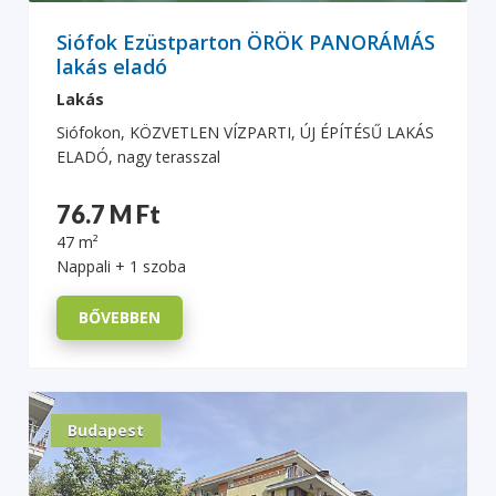
Siófok Ezüstparton ÖRÖK PANORÁMÁS
lakás eladó
Lakás
Siófokon, KÖZVETLEN VÍZPARTI, ÚJ ÉPÍTÉSŰ LAKÁS
ELADÓ, nagy terasszal
76.7 M Ft
47 m²
Nappali + 1 szoba
BŐVEBBEN
Budapest