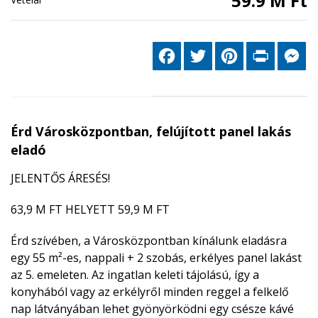
59.9 M Ft
Facebook
Twitter
Pinterest
Print
Me
Érd Városközpontban, felújított panel lakás
eladó
JELENTŐS ÁRESÉS!
63,9 M FT HELYETT 59,9 M FT
Érd szívében, a Városközpontban kínálunk eladásra
egy 55 m²-es, nappali + 2 szobás, erkélyes panel lakást
az 5. emeleten. Az ingatlan keleti tájolású, így a
konyhából vagy az erkélyről minden reggel a felkelő
nap látványában lehet gyönyörködni egy csésze kávé