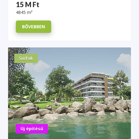
15 M Ft
4845 m²
BŐVEBBEN
Siófok
Új építésű