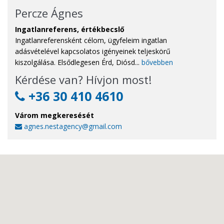
Percze Ágnes
Ingatlanreferens, értékbecslő
Ingatlanreferensként célom, ügyfeleim ingatlan
adásvételével kapcsolatos igényeinek teljeskörű
kiszolgálása. Elsődlegesen Érd, Diósd...
bővebben
Kérdése van? Hívjon most!
+36 30 410 4610
Várom megkeresését
agnes.nestagency@gmail.com