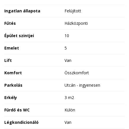
Ingatlan állapota
Felújított
Fűtés
Házközponti
Épület szintjei
10
Emelet
5
Lift
Van
Komfort
Összkomfort
Parkolás
Utcán - ingyenesen
Erkély
3 m2
Fürdő és WC
Külön
Légkondicionáló
Van