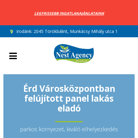
LEGFRISSEBB INGATLANAJÁNLATAINK
Irodánk:
2045 Törökbálint, Munkácsy Mihály utca 10.
Érd Városközpontban
felújított panel lakás
eladó
parkos környezet, kiváló elhelyezkedés