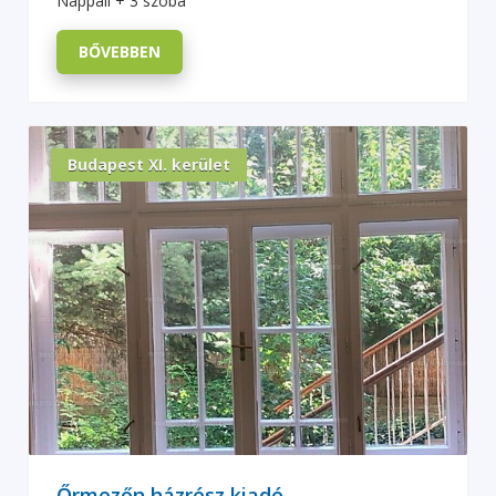
Nappali + 3 szoba
BŐVEBBEN
Budapest XI. kerület
Őrmezőn házrész kiadó