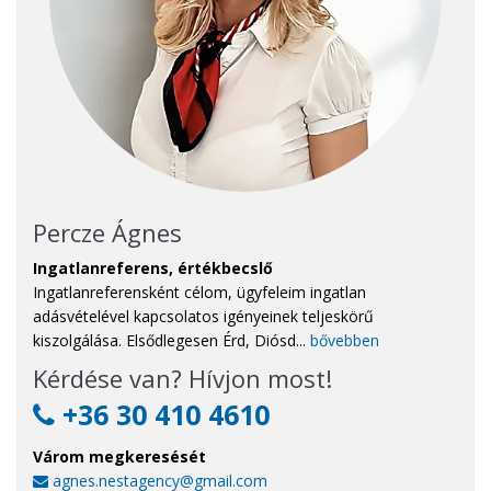
Percze Ágnes
Ingatlanreferens, értékbecslő
Ingatlanreferensként célom, ügyfeleim ingatlan
adásvételével kapcsolatos igényeinek teljeskörű
kiszolgálása. Elsődlegesen Érd, Diósd...
bővebben
Kérdése van? Hívjon most!
+36 30 410 4610
Várom megkeresését
agnes.nestagency@gmail.com