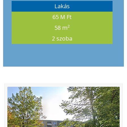
Lakás
65 M Ft
58 m²
2 szoba