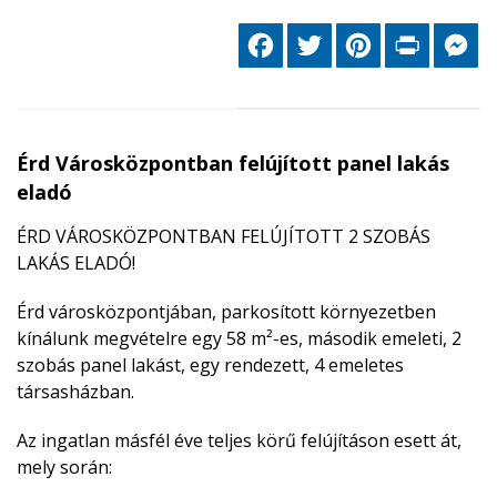
Facebook
Twitter
Pinterest
Print
Me
Érd Városközpontban felújított panel lakás
eladó
ÉRD VÁROSKÖZPONTBAN FELÚJÍTOTT 2 SZOBÁS
LAKÁS ELADÓ!
Érd
városközpontjában, parkosított környezetben
kínálunk megvételre egy 58 m²-es, második emeleti, 2
szobás panel lakást, egy rendezett, 4 emeletes
társasházban.
Az ingatlan másfél éve teljes körű felújításon esett át,
mely során: