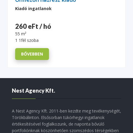
Kiadó ingatlanok
260 eFt / hó
55 m²
1 1fél szoba
BŐVEBBEN
Nest Agency Kft.
A Nest Agency Kft. 2011-ben kezdte meg tevékenységét,
Törökbálinton. Elsősorban tükörhegyi ingatlanok
értékesítésével foglalkozunk, de naponta bővülő
portfoliónknak köszönhetően szomszédos térségekben