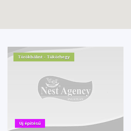
Törökbálint - Tükörhegy
Új építésű