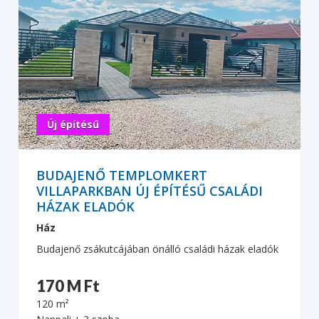
Új építésű
BUDAJENŐ TEMPLOMKERT
VILLAPARKBAN ÚJ ÉPÍTÉSŰ CSALÁDI
HÁZAK ELADÓK
Ház
Budajenő zsákutcájában önálló családi házak eladók
170 M Ft
120 m²