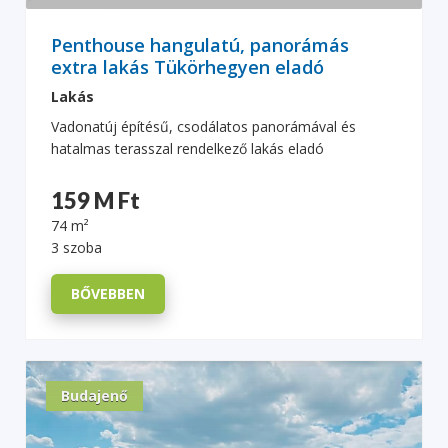
Penthouse hangulatú, panorámás
extra lakás Tükörhegyen eladó
Lakás
Vadonatúj építésű, csodálatos panorámával és
hatalmas terasszal rendelkező lakás eladó
159 M Ft
74 m²
3 szoba
BŐVEBBEN
Budajenő