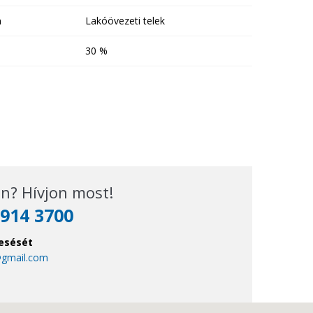
a
Lakóövezeti telek
30 %
n? Hívjon most!
914 3700
esését
@gmail.com