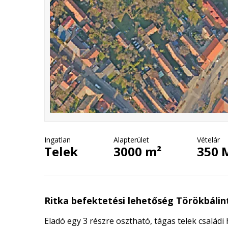
Ingatlan
Alapterület
Vételár
Telek
3000 m²
350 
Ritka befektetési lehetőség Törökbálin
Eladó egy 3 részre osztható, tágas telek család