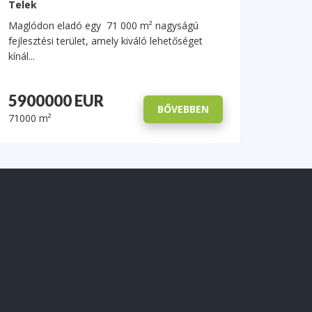
Telek
Maglódon eladó egy 71 000 m² nagyságú
fejlesztési terület, amely kiváló lehetőséget
kínál...
5900000 EUR
BŐVEBBEN
71000 m²