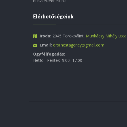
büszkélkedhetünk.
Elérhetőségeink
Iroda:
2045 Törökbálint,
Munkácsy Mihály utca
Email:
orsi.nestagency@gmail.com
Ügyfélfogadás:
Hétfő - Péntek 9:00 -17:00