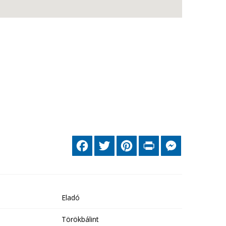
Facebook
Twitter
Pinterest
Print
Messenger
Eladó
Törökbálint