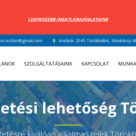
LEGFRISSEBB INGATLANAJÁNLATAINK
los.eszter@gmail.com
Irodánk:
2045 Törökbálint, Munkácsy Mi
LANOK
SZOLGÁLTATÁSAINK
KAPCSOLAT
MUNKA
tetési lehetőség T
tetésre kiválóan alkalmas telek Török