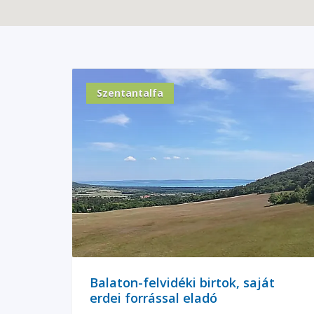
Szentantalfa
Balaton-felvidéki birtok, saját
erdei forrással eladó