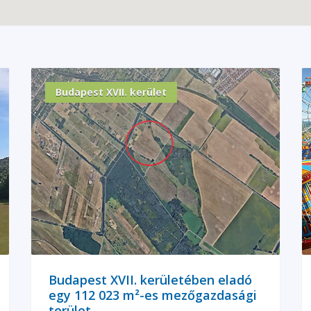
Budapest XVII. kerület
Budapest XVII. kerületében eladó
egy 112 023 m²-es mezőgazdasági
terület