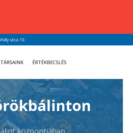
hály utca 10.
TÁRSAINK
ÉRTÉKBECSLÉS
örökbálinton
bálint központjában