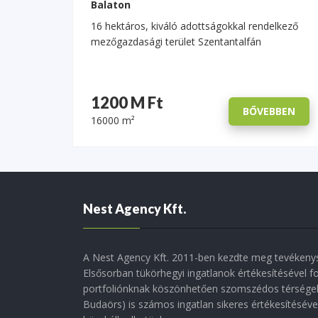
Balaton
16 hektáros, kiváló adottságokkal rendelkező
mezőgazdasági terület Szentantalfán
1200 M Ft
BŐVEBBEN
16000 m²
Nest Agency Kft.
A Nest Agency Kft. 2011-ben kezdte meg tevékenys
Elsősorban tükörhegyi ingatlanok értékesítésével f
portfoliónknak köszönhetően szomszédos térségek
Budaörs) is számos ingatlan sikeres értékesítésév