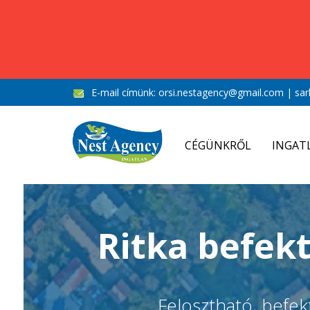
E-mail címünk:
orsi.nestagency@gmail.com
|
sar
CÉGÜNKRŐL
INGAT
Ritka befek
Felosztható, befek