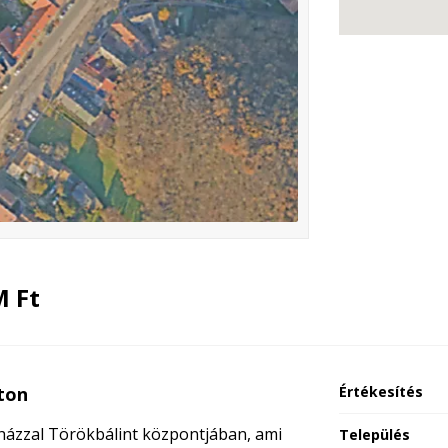
M Ft
ton
Értékesítés
i házzal Törökbálint központjában, ami
Település