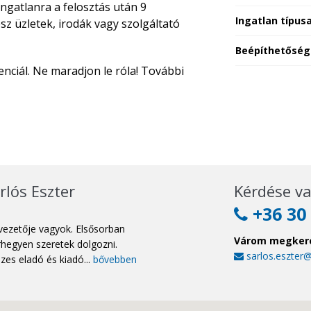
ingatlanra a felosztás után 9
Ingatlan típus
ész üzletek, irodák vagy szolgáltató
Beépíthetőség
enciál. Ne maradjon le róla! További
rlós Eszter
Kérdése va
+36 30 
vezetője vagyok. Elsősorban
Várom megker
hegyen szeretek dolgozni.
sarlos.eszter
es eladó és kiadó...
bővebben