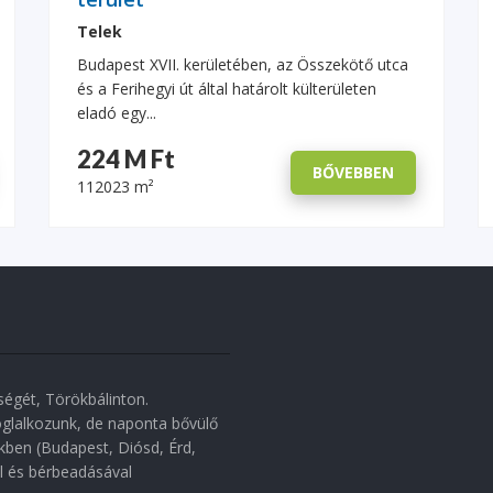
Telek
Budapest XVII. kerületében, az Összekötő utca
és a Ferihegyi út által határolt külterületen
eladó egy...
224 M Ft
BŐVEBBEN
112023 m²
égét, Törökbálinton.
oglalkozunk, de naponta bővülő
ben (Budapest, Diósd, Érd,
el és bérbeadásával