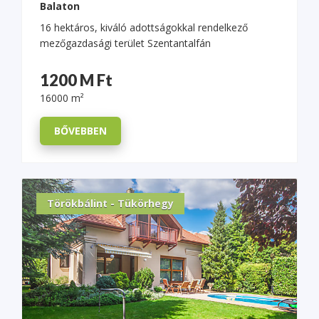
Balaton
16 hektáros, kiváló adottságokkal rendelkező
mezőgazdasági terület Szentantalfán
1200 M Ft
16000 m²
BŐVEBBEN
Törökbálint - Tükörhegy