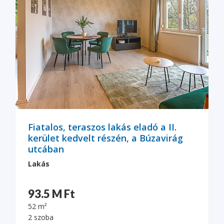
Fiatalos, teraszos lakás eladó a II.
kerület kedvelt részén, a Búzavirág
utcában
Lakás
93.5 M Ft
52 m²
2 szoba