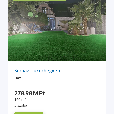
Sorház Tükörhegyen
Ház
278.98 M Ft
160 m²
5 szoba