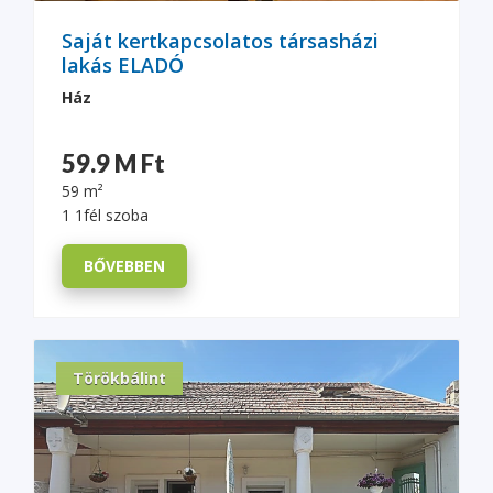
Saját kertkapcsolatos társasházi
lakás ELADÓ
Ház
59.9 M Ft
59 m²
1 1fél szoba
BŐVEBBEN
Törökbálint