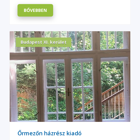
BŐVEBBEN
Budapest XI. kerület
Őrmezőn házrész kiadó