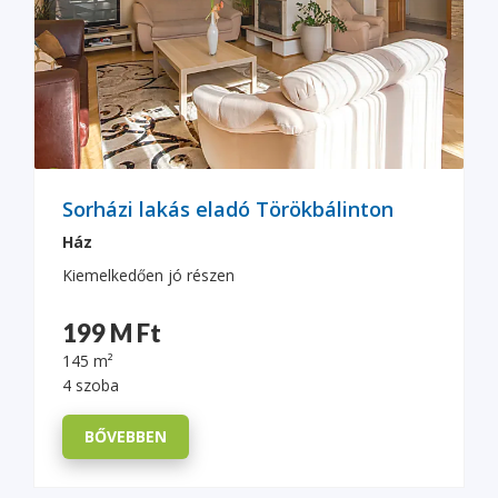
Sorházi lakás eladó Törökbálinton
Ház
Kiemelkedően jó részen
199 M Ft
145 m²
4 szoba
BŐVEBBEN