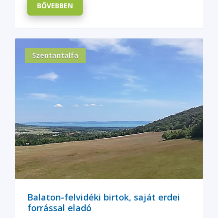
BŐVEBBEN
Szentantalfa
Balaton-felvidéki birtok, saját erdei
forrással eladó