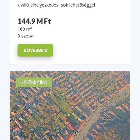
kiváló elhelyezkedés, sok lehetőséggel
144.9 M Ft
160 m²
3 szoba
BŐVEBBEN
Törökbálint