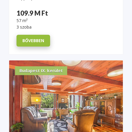
109.9 M Ft
57 m²
3 szoba
BŐVEBBEN
Budapest IX. kerület