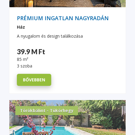
PRÉMIUM INGATLAN NAGYRADÁN
Ház
A nyugalom és design találkozása
39.9 M Ft
85 m²
3 szoba
BŐVEBBEN
Törökbálint - Tükörhegy