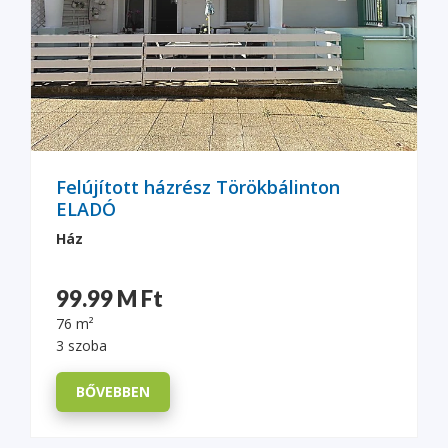
Felújított házrész Törökbálinton
ELADÓ
Ház
99.99 M Ft
76 m²
3 szoba
BŐVEBBEN