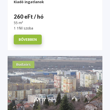
Kiadó ingatlanok
260 eFt / hó
55 m²
1 1fél szoba
BŐVEBBEN
Budaörs