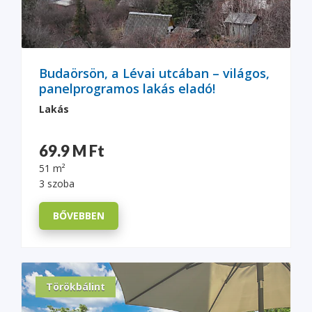
Budaörsön, a Lévai utcában – világos,
panelprogramos lakás eladó!
Lakás
69.9 M Ft
51 m²
3 szoba
BŐVEBBEN
Törökbálint