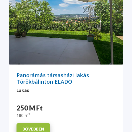
Panorámás társasházi lakás
Törökbálinton ELADÓ
Lakás
250 M Ft
180 m²
BŐVEBBEN