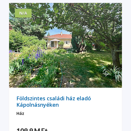
N/A
Földszintes családi ház eladó
Kápolnásnyéken
Ház
109.9 M Ft