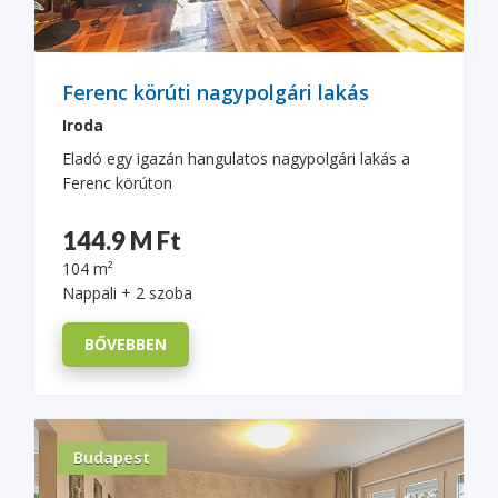
Ferenc körúti nagypolgári lakás
Iroda
Eladó egy igazán hangulatos nagypolgári lakás a
Ferenc körúton
144.9 M Ft
104 m²
Nappali + 2 szoba
BŐVEBBEN
Budapest