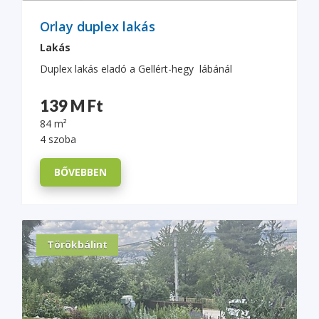
Orlay duplex lakás
Lakás
Duplex lakás eladó a Gellért-hegy lábánál
139 M Ft
84 m²
4 szoba
BŐVEBBEN
Törökbálint