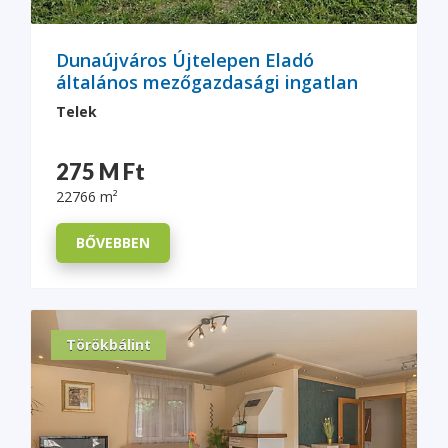
Dunaújváros Újtelepen Eladó
általános mezőgazdasági ingatlan
Telek
275 M Ft
22766 m²
BŐVEBBEN
Törökbálint