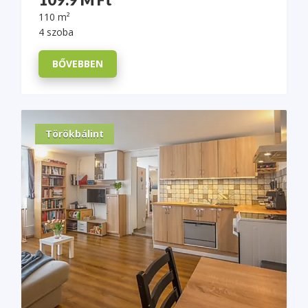
110 m²
4 szoba
BŐVEBBEN
Törökbálint