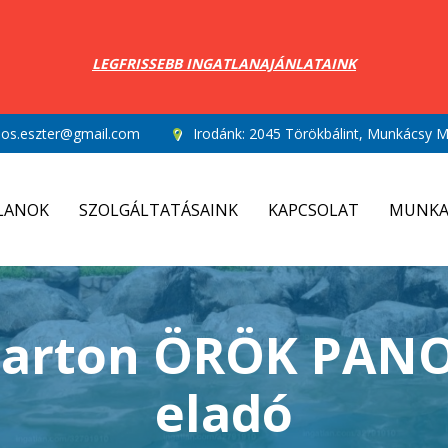
LEGFRISSEBB INGATLANAJÁNLATAINK
los.eszter@gmail.com
Irodánk:
2045 Törökbálint, Munkácsy Mi
LANOK
SZOLGÁLTATÁSAINK
KAPCSOLAT
MUNKA
tparton ÖRÖK PAN
eladó