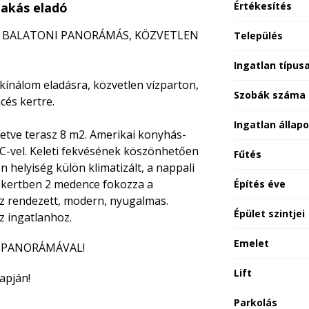
akás eladó
Értékesítés
Ű, BALATONI PANORÁMÁS, KÖZVETLEN
Település
Ingatlan típus
nálom eladásra, közvetlen vízparton,
Szobák száma
cés kertre.
Ingatlan állap
letve terasz 8 m2. Amerikai konyhás-
C-vel. Keleti fekvésének köszönhetően
Fűtés
 helyiség külön klimatizált, a nappali
t kertben 2 medence fokozza a
Építés éve
áz rendezett, modern, nyugalmas.
Épület szintjei
az ingatlanhoz.
Emelet
N PANORÁMÁVAL!
Lift
apján!
Parkolás