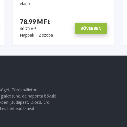
eladó
78.99 M Ft
BŐVEBBEN
60.70 m²
Nappali + 2 szoba
égét, Törökbálinton.
oglalkozunk, de naponta bővülő
ben (Budapest, Diósd, Érd,
el és bérbeadásával