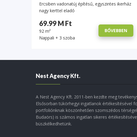
Ercsiben vadonatúj építésű, egyszintes ikerház
nagy kerttel eladó
69.99 M Ft
BŐVEBBEN
92 m²
Nappali + 3 szoba
Nest Agency Kft.
A Nest Agency Kft. 2011-ben kezdte meg tevékenys
Elsősorban tükörhegyi ingatlanok értékesítésével f
portfoliónknak köszönhetően szomszédos térségek
Budaörs) is számos ingatlan sikeres értékesítésév
büszkélkedhetünk.