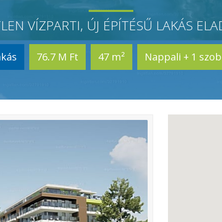
LEN VÍZPARTI, ÚJ ÉPÍTÉSŰ LAKÁS ELAD
akás
76.7 M Ft
47 m²
Nappali + 1 szo