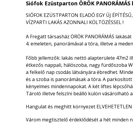
Siófok Ezüstparton ÖRÖK PANORÁMÁS l
SIÓFOK EZÜSTPARTON ELADÓ EGY ÚJ ÉPÍTÉS
VÍZPARTI LAKÁS AZONNALI KÖLTÖZÉSSEL !
A Fregatt társasház ÖRÖK PANORÁMÁS lakását kí
4. emeleten, panorámával a tóra, illetve a meden
Főbb jellemzők: lakás nettó alapterülete 47m2 il
étkezős nappali, hálószoba, nagy fürdőszoba W
a felkelő nap csodás látványára ébredhet. Minden
és a szoba is panorámásak a tóra. A parkosítot
kényelmes mindennapokat. A két liftes lépcsőh
Tároló illetve felszíni beálló külön vásárolható 
Hangulat és meghitt környezet ELVEHETETLE
Várom megtisztelő érdeklődését a hét minden n