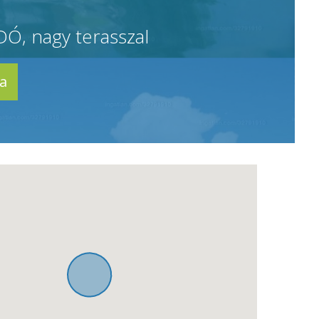
Ó, nagy terasszal
ba