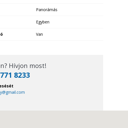
Panorámás
Egyben
ló
Van
n? Hívjon most!
771 8233
esését
cy@gmail.com