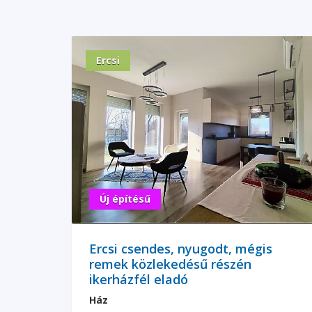
Ercsi
Új építésű
Ercsi csendes, nyugodt, mégis
remek közlekedésű részén
ikerházfél eladó
Ház