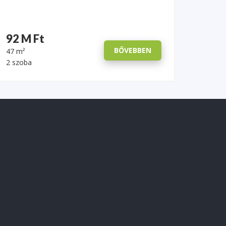
92 M Ft
BŐVEBBEN
47 m²
2 szoba