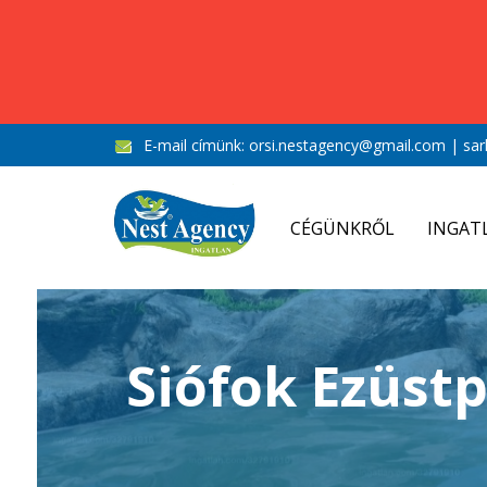
E-mail címünk:
orsi.nestagency@gmail.com
|
sar
CÉGÜNKRŐL
INGAT
Siófok Ezüs