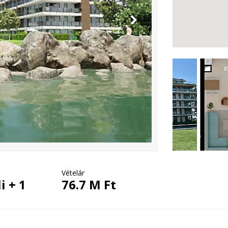
Vételár
i + 1
76.7 M Ft