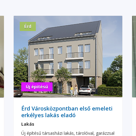
Érd
Új építésű
Érd Városközpontban első emeleti
erkélyes lakás eladó
Lakás
Új építésű társasházi lakás, tárolóval, garázzsal