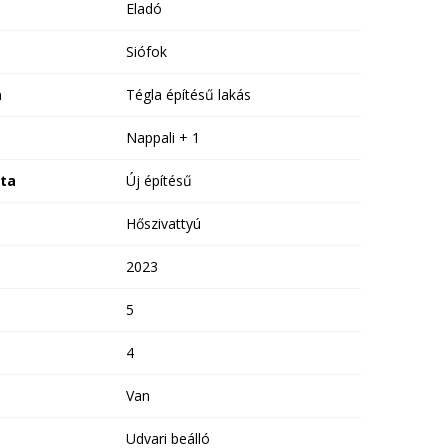
Eladó
Siófok
a
Tégla építésű lakás
Nappali + 1
ota
Új építésű
Hőszivattyú
2023
5
4
Van
Udvari beálló