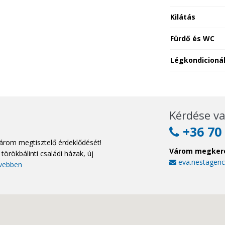
Kilátás
Fürdő és WC
Légkondicioná
Kérdése va
+36 70 
árom megtisztelő érdeklődését!
Várom megker
törökbálinti családi házak, új
eva.nestagen
vebben