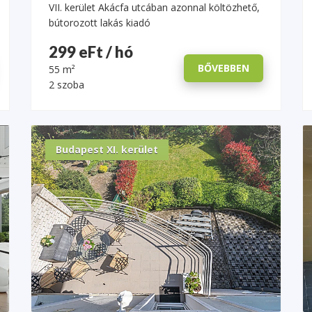
VII. kerület Akácfa utcában azonnal költözhető,
bútorozott lakás kiadó
299 eFt / hó
BŐVEBBEN
55 m²
2 szoba
Budapest XI. kerület