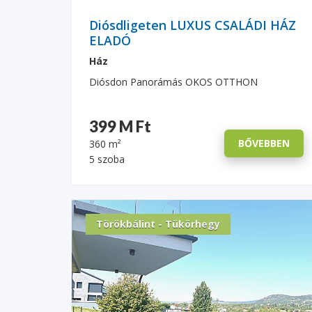
Diósdligeten LUXUS CSALÁDI HÁZ
ELADÓ
Ház
Diósdon Panorámás OKOS OTTHON
399 M Ft
BŐVEBBEN
360 m²
5 szoba
Törökbálint - Tükörhegy