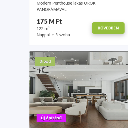
Modern Penthouse lakás ÖRÖK
PANORÁMÁVAL
175 M Ft
BŐVEBBEN
122 m²
Nappali + 3 szoba
Diósd
Új építésű