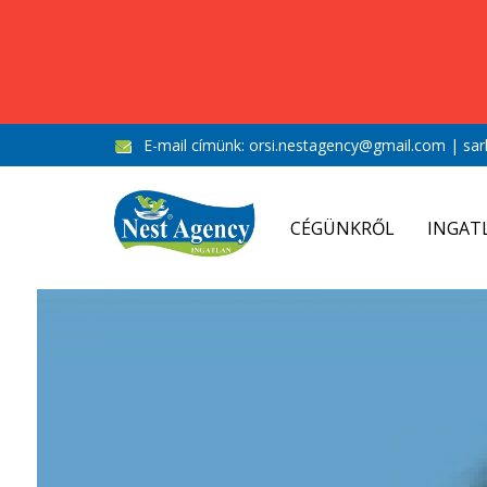
E-mail címünk:
orsi.nestagency@gmail.com
|
sar
CÉGÜNKRŐL
INGAT