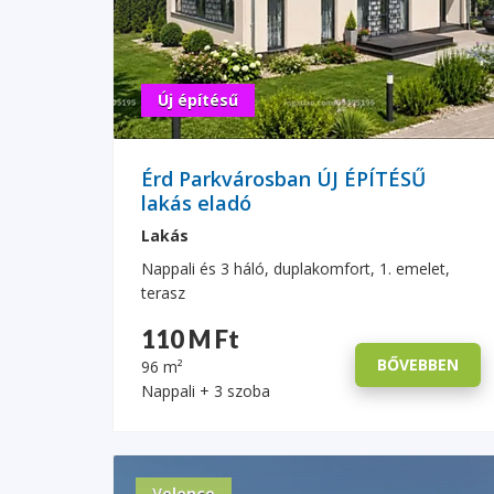
Új építésű
Érd Parkvárosban ÚJ ÉPÍTÉSŰ
lakás eladó
Lakás
Nappali és 3 háló, duplakomfort, 1. emelet,
terasz
110 M Ft
BŐVEBBEN
96 m²
Nappali + 3 szoba
Velence