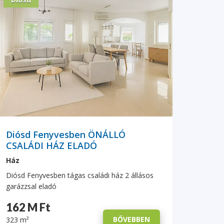
Diósd Fenyvesben ÖNÁLLÓ
CSALÁDI HÁZ ELADÓ
Ház
Diósd Fenyvesben tágas családi ház 2 állásos
garázzsal eladó
162 M Ft
BŐVEBBEN
323 m²