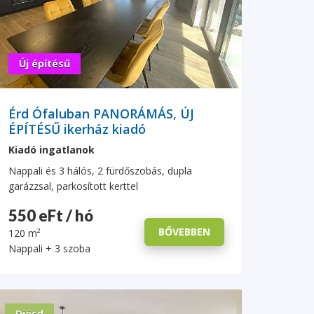
Új építésű
Érd Ófaluban PANORÁMÁS, ÚJ
ÉPÍTÉSŰ ikerház kiadó
Kiadó ingatlanok
Nappali és 3 hálós, 2 fürdőszobás, dupla
garázzsal, parkosított kerttel
550 eFt / hó
BŐVEBBEN
120 m²
Nappali + 3 szoba
Diósd