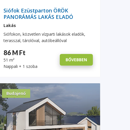
Siófok Ezüstparton ÖRÖK
PANORÁMÁS LAKÁS ELADÓ
Lakás
Siófokon, közvetlen vízparti lakások eladók,
terasszal, tárolóval, autóbeállóval
86 M Ft
BŐVEBBEN
51 m²
Nappali + 1 szoba
Budajenő