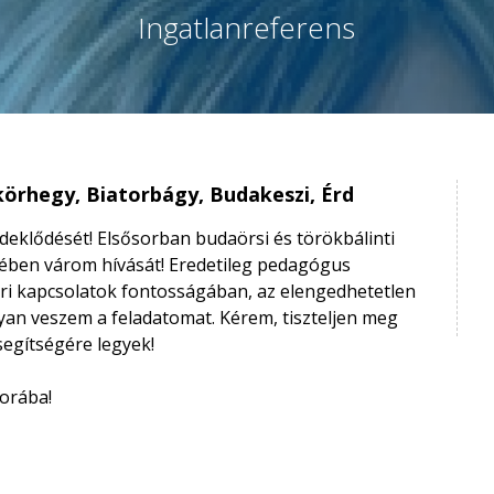
Ingatlanreferens
körhegy, Biatorbágy, Budakeszi, Érd
eklődését! Elsősorban budaörsi és törökbálinti
etében várom hívását! Eredetileg pedagógus
ri kapcsolatok fontosságában, az elengedhetetlen
yan veszem a feladatomat. Kérem, tiszteljen meg
segítségére legyek!
borába!