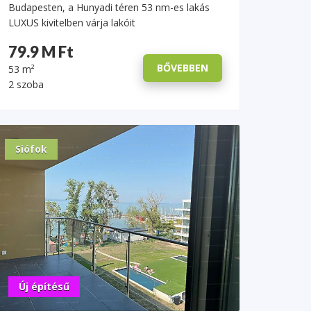
Budapesten, a Hunyadi téren 53 nm-es lakás
LUXUS kivitelben várja lakóit
79.9 M Ft
BŐVEBBEN
53 m²
2 szoba
Siófok
Új építésű