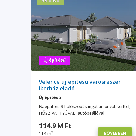
Új építésű
Velence új építésű városrészén
ikerház eladó
Új építésű
Nappali és 3 hálószobás ingatlan privát kerttel,
HŐSZIVATTYÚVAL, autóbeállóval
114.9 M Ft
BŐVEBBEN
114 m²