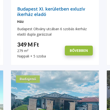
Budapest XI. kerületben exluzív
ikerház eladó
Ház
Budapest Oltvány utcában 6 szobás ikerház
eladó dupla garázzsal
349 M Ft
BŐVEBBEN
279 m²
Nappali + 5 szoba
Budajenő