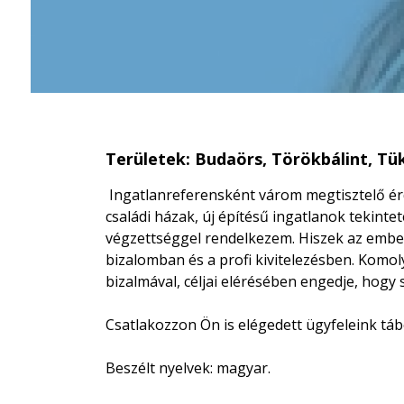
Területek: Budaörs, Törökbálint, Tü
Ingatlanreferensként várom megtisztelő érd
családi házak, új építésű ingatlanok tekint
végzettséggel rendelkezem. Hiszek az embe
bizalomban és a profi kivitelezésben. Komol
bizalmával, céljai elérésében engedje, hogy 
Csatlakozzon Ön is elégedett ügyfeleink tá
Beszélt nyelvek: magyar.