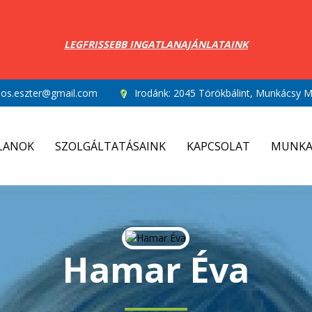
LEGFRISSEBB INGATLANAJÁNLATAINK
los.eszter@gmail.com
Irodánk:
2045 Törökbálint, Munkácsy Mi
LANOK
SZOLGÁLTATÁSAINK
KAPCSOLAT
MUNKA
Hamar Éva