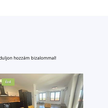
rduljon hozzám bizalommal!
Érd