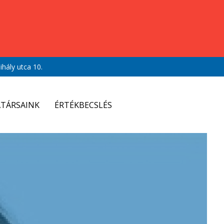
hály utca 10.
TÁRSAINK
ÉRTÉKBECSLÉS