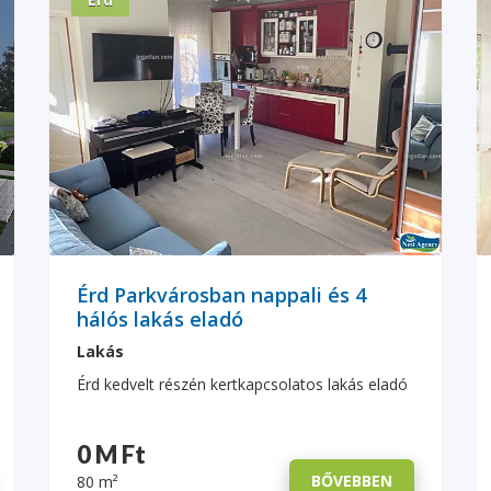
Érd Parkvárosban nappali és 4
hálós lakás eladó
Lakás
Érd kedvelt részén kertkapcsolatos lakás eladó
0 M Ft
BŐVEBBEN
80 m²