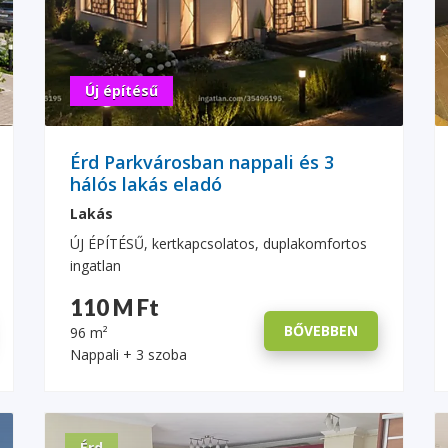
Új építésű
Érd Parkvárosban nappali és 3
hálós lakás eladó
Lakás
ÚJ ÉPÍTÉSŰ, kertkapcsolatos, duplakomfortos
ingatlan
110 M Ft
BŐVEBBEN
96 m²
Nappali + 3 szoba
Érd