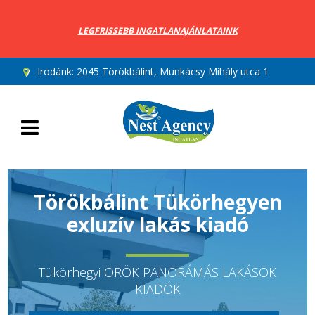
LEGFRISSEBB INGATLANAJÁNLATAINK
Irodánk:
2045 Törökbálint, Munkácsy Mihály utca 10.
Törökbálint Tükörhegyen
exluzív lakás kiadó
Tükörhegyi ÖRÖK PANORÁMÁS LAKÁSOK
KIADÓK