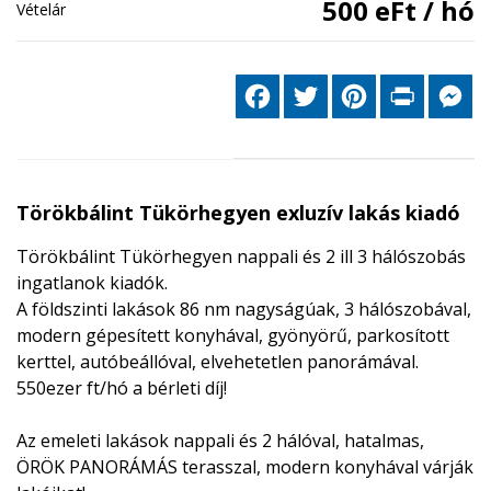
500 eFt / hó
Vételár
Facebook
Twitter
Pinterest
Print
Me
Törökbálint Tükörhegyen exluzív lakás kiadó
Törökbálint Tükörhegyen nappali és 2 ill 3 hálószobás
ingatlanok kiadók.
A földszinti lakások 86 nm nagyságúak, 3 hálószobával,
modern gépesített konyhával, gyönyörű, parkosított
kerttel, autóbeállóval, elvehetetlen panorámával.
550ezer ft/hó a bérleti díj!
Az emeleti lakások nappali és 2 hálóval, hatalmas,
ÖRÖK PANORÁMÁS terasszal, modern konyhával várják