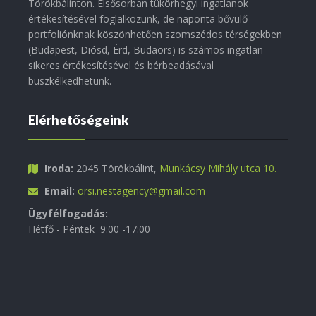
Törökbálinton. Elsősorban tükörhegyi ingatlanok
értékesítésével foglalkozunk, de naponta bővülő
portfoliónknak köszönhetően szomszédos térségekben
(Budapest, Diósd, Érd, Budaörs) is számos ingatlan
sikeres értékesítésével és bérbeadásával
büszkélkedhetünk.
Elérhetőségeink
Iroda:
2045 Törökbálint,
Munkácsy Mihály utca 10.
Email:
orsi.nestagency@gmail.com
Ügyfélfogadás:
Hétfő - Péntek 9:00 -17:00