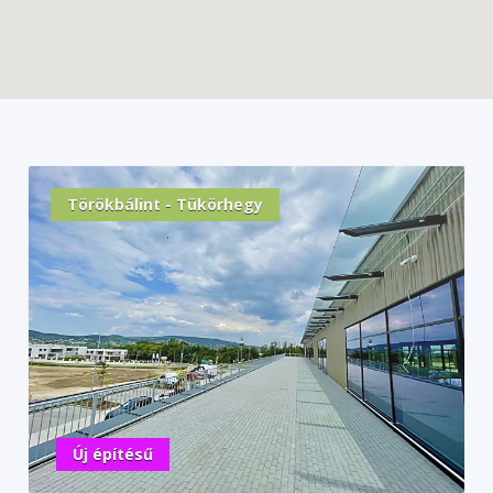
Törökbálint - Tükörhegy
Új építésű