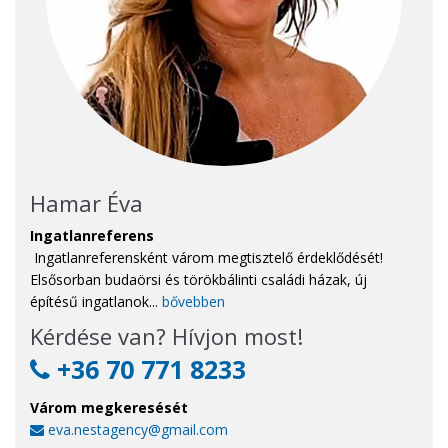
Hamar Éva
Ingatlanreferens
Ingatlanreferensként várom megtisztelő érdeklődését!
Elsősorban budaörsi és törökbálinti családi házak, új
építésű ingatlanok...
bővebben
Kérdése van? Hívjon most!
+36 70 771 8233
Várom megkeresését
eva.nestagency@gmail.com