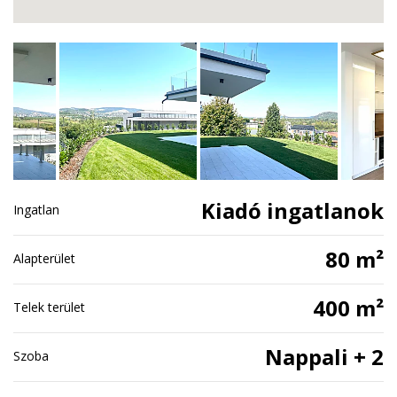
Kiadó ingatlanok
Ingatlan
80 m²
Alapterület
400 m²
Telek terület
Nappali + 2
Szoba