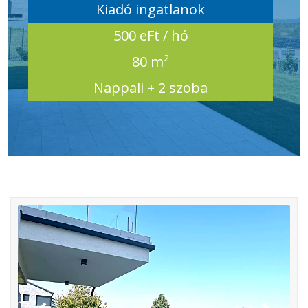
Kiadó ingatlanok
500 eFt / hó
80 m²
Nappali + 2 szoba