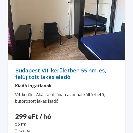
Budapest VII. kerületben 55 nm-es,
felújított lakás eladó
Kiadó ingatlanok
VII. kerület Akácfa utcában azonnal költözhető,
bútorozott lakás kiadó
299 eFt / hó
55 m²
2 szoba