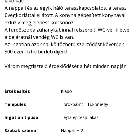
lakóikat!
A nappali és az egyik háló teraszkapcsolatos, a terasz
üvegkorláttal ellátott. A konyha gépesített konyhával
exluzív megjelenést kölcsönöz.
A fürdőszoba zuhanykabinnal felszerelt, WC-vel, illetve
a bejáratnál vendég WC is van.
Az ingatlan azonnal költözhető szerződést követően,
500 ezer ft/hó bérleti díjért!
Várom megtisztelő érdeklődését a hét minden napján!
Értékesítés
Kiadó
Település
Törökbálint - Tükörhegy
Ingatlan típusa
Tégla építésű lakás
Szobák száma
Nappali + 2