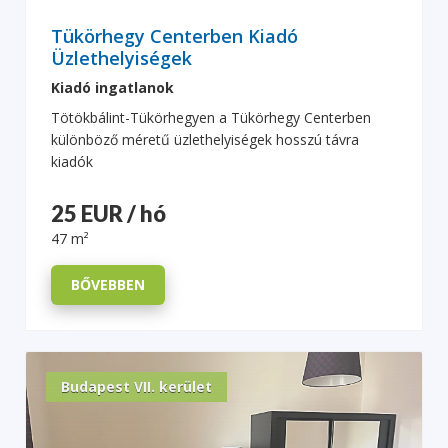
Tükörhegy Centerben Kiadó
Üzlethelyiségek
Kiadó ingatlanok
Tötökbálint-Tükörhegyen a Tükörhegy Centerben
különböző méretű üzlethelyiségek hosszú távra
kiadók
25 EUR / hó
47 m²
BŐVEBBEN
Budapest VII. kerület