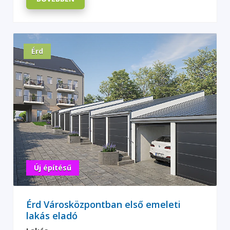
Érd
Új építésű
Érd Városközpontban első emeleti
lakás eladó