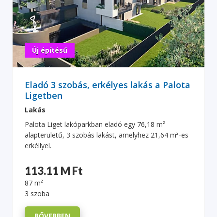
Új építésű
Eladó 3 szobás, erkélyes lakás a Palota
Ligetben
Lakás
Palota Liget lakóparkban eladó egy 76,18 m²
alapterületű, 3 szobás lakást, amelyhez 21,64 m²-es
erkéllyel.
113.11 M Ft
87 m²
3 szoba
BŐVEBBEN