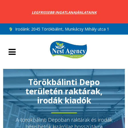
LEGFRISSEBB INGATLANAJÁNLATAINK
Irodánk:
2045 Törökbálint, Munkácsy Mihály utca 10.
Törökbálinti Depo
területén raktárak,
irodák kiadók
A törökbálinti Depoban raktárak és irodák
bérelhetők kizárólag hosszútávra