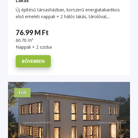
Lakás
Új építésű társasházban, korszerű energiatakarékos
első emeleti nappali + 2 hálós lakás, tárolóval,...
76.99 M Ft
60.70 m²
Nappali + 2 szoba
BŐVEBBEN
Érd