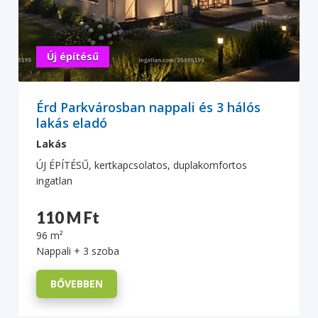
Új építésű
Érd Parkvárosban nappali és 3 hálós
lakás eladó
Lakás
ÚJ ÉPÍTÉSŰ, kertkapcsolatos, duplakomfortos
ingatlan
110 M Ft
96 m²
Nappali + 3 szoba
BŐVEBBEN