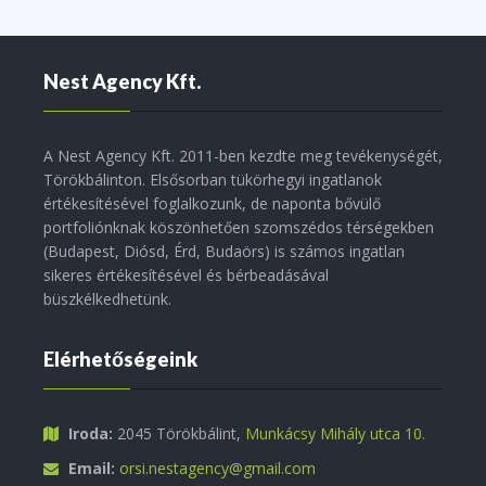
Nest Agency Kft.
A Nest Agency Kft. 2011-ben kezdte meg tevékenységét,
Törökbálinton. Elsősorban tükörhegyi ingatlanok
értékesítésével foglalkozunk, de naponta bővülő
portfoliónknak köszönhetően szomszédos térségekben
(Budapest, Diósd, Érd, Budaörs) is számos ingatlan
sikeres értékesítésével és bérbeadásával
büszkélkedhetünk.
Elérhetőségeink
Iroda:
2045 Törökbálint,
Munkácsy Mihály utca 10.
Email:
orsi.nestagency@gmail.com