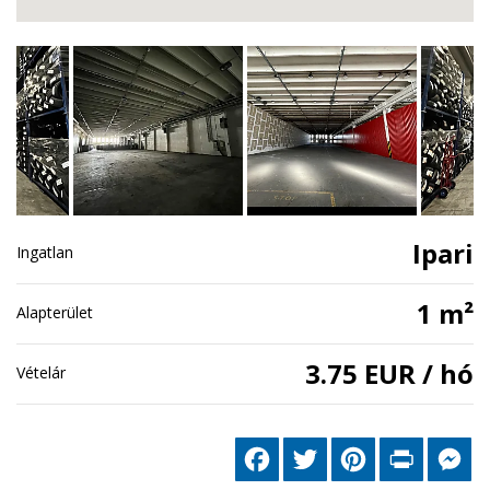
Ipari
Ingatlan
1 m²
Alapterület
3.75 EUR / hó
Vételár
Facebook
Twitter
Pinterest
Print
Me