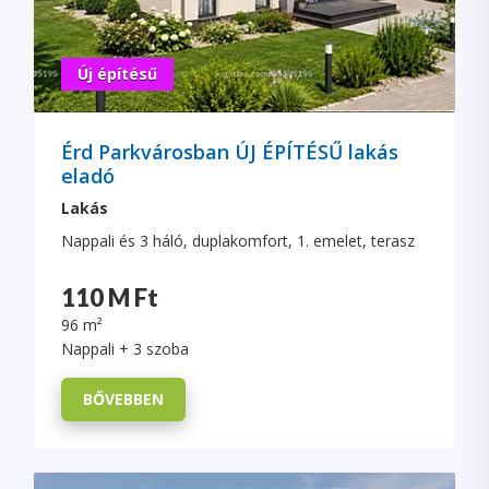
Új építésű
Érd Parkvárosban ÚJ ÉPÍTÉSŰ lakás
eladó
Lakás
Nappali és 3 háló, duplakomfort, 1. emelet, terasz
110 M Ft
96 m²
Nappali + 3 szoba
BŐVEBBEN