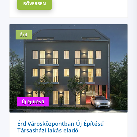
BŐVEBBEN
Érd
Új építésű
Érd Városközpontban Új Építésű
Társasházi lakás eladó