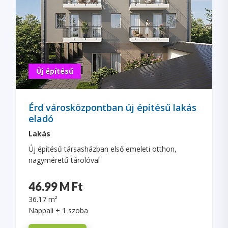
Új építésű
Érd városközpontban új építésű lakás
eladó
Lakás
Új építésű társasházban első emeleti otthon,
nagyméretű tárolóval
46.99 M Ft
36.17 m²
Nappali + 1 szoba