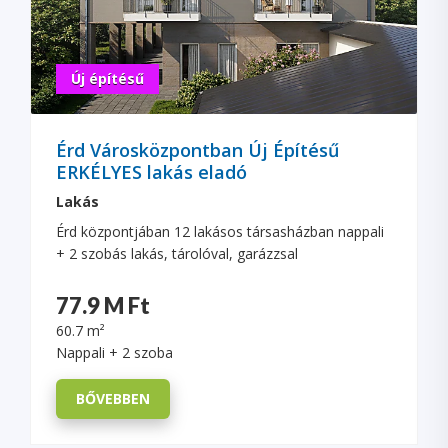
Új építésű
Érd Városközpontban Új Építésű
ERKÉLYES lakás eladó
Lakás
Érd központjában 12 lakásos társasházban nappali
+ 2 szobás lakás, tárolóval, garázzsal
77.9 M Ft
60.7 m²
Nappali + 2 szoba
BŐVEBBEN