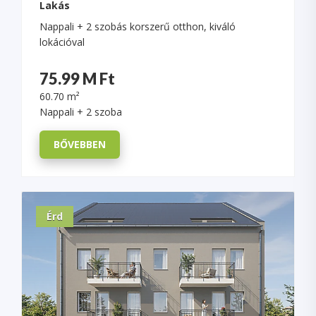
Lakás
Nappali + 2 szobás korszerű otthon, kiváló
lokációval
75.99 M Ft
60.70 m²
Nappali + 2 szoba
BŐVEBBEN
Érd