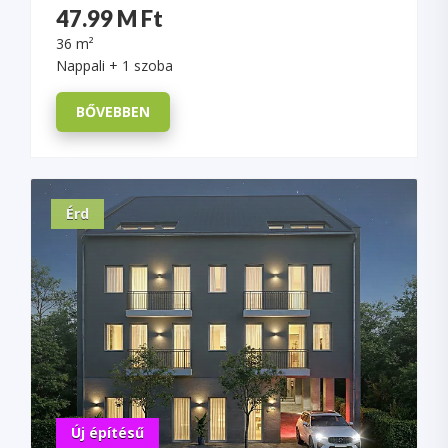
47.99 M Ft
36 m²
Nappali + 1 szoba
BŐVEBBEN
Érd
Új építésű