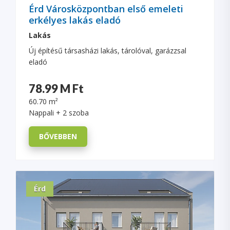
Érd Városközpontban első emeleti
erkélyes lakás eladó
Lakás
Új építésű társasházi lakás, tárolóval, garázzsal
eladó
78.99 M Ft
60.70 m²
Nappali + 2 szoba
BŐVEBBEN
Érd