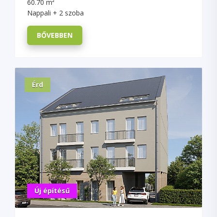
60.70 m²
Nappali + 2 szoba
BŐVEBBEN
Érd
Új építésű