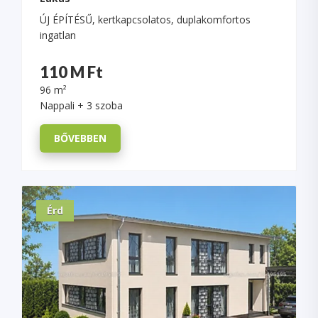
ÚJ ÉPÍTÉSŰ, kertkapcsolatos, duplakomfortos
ingatlan
110 M Ft
96 m²
Nappali + 3 szoba
BŐVEBBEN
Érd