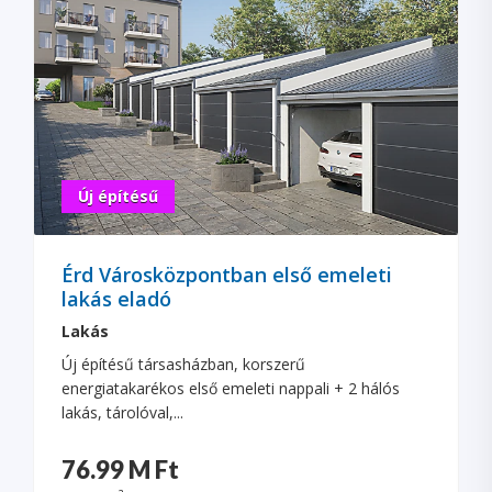
Új építésű
Érd Városközpontban első emeleti
lakás eladó
Lakás
Új építésű társasházban, korszerű
energiatakarékos első emeleti nappali + 2 hálós
lakás, tárolóval,...
76.99 M Ft