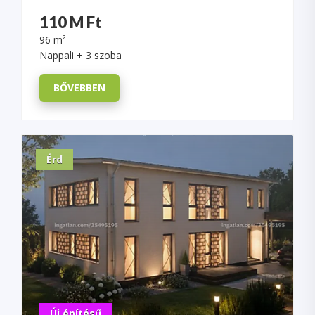
110 M Ft
96 m²
Nappali + 3 szoba
BŐVEBBEN
Érd
Új építésű