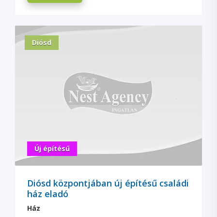
Diósd
Új építésű
Diósd központjában új építésű családi
ház eladó
Ház