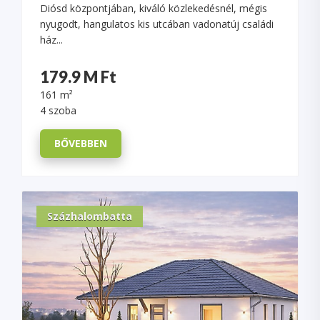
Diósd központjában, kiváló közlekedésnél, mégis
nyugodt, hangulatos kis utcában vadonatúj családi
ház...
179.9 M Ft
161 m²
4 szoba
BŐVEBBEN
Százhalombatta