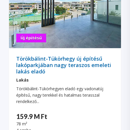
Új építésű
Törökbálint-Tükörhegy új építésű
lakóparkjában nagy teraszos emeleti
lakás eladó
Lakás
Törökbálint-Tükörhegyen eladó egy vadonatúj
építésű, nagy terekkel és hatalmas terasszal
rendelkező...
159.9 M Ft
78 m²