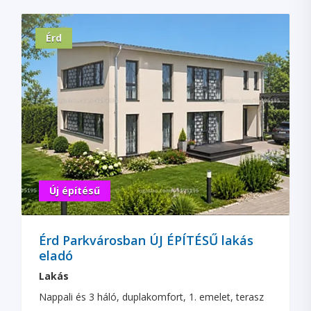
Érd
Új építésű
Érd Parkvárosban ÚJ ÉPÍTÉSŰ lakás
eladó
Lakás
Nappali és 3 háló, duplakomfort, 1. emelet, terasz