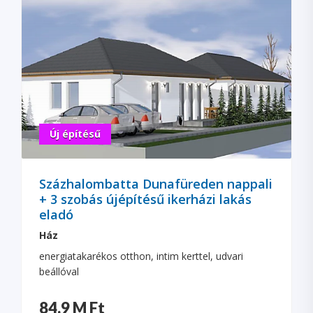
Új építésű
Százhalombatta Dunafüreden nappali
+ 3 szobás újépítésű ikerházi lakás
eladó
Ház
energiatakarékos otthon, intim kerttel, udvari
beállóval
84.9 M Ft