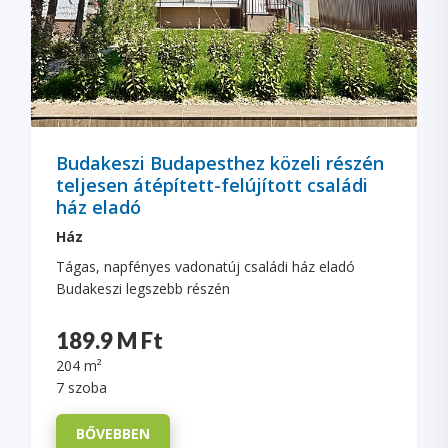
Budakeszi Budapesthez közeli részén
teljesen átépített-felújított családi
ház eladó
Ház
Tágas, napfényes vadonatúj családi ház eladó
Budakeszi legszebb részén
189.9 M Ft
204 m²
7 szoba
BŐVEBBEN