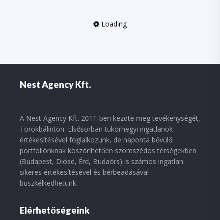
Loading
Nest Agency Kft.
A Nest Agency Kft. 2011-ben kezdte meg tevékenységét,
Törökbálinton. Elsősorban tükörhegyi ingatlanok
értékesítésével foglalkozunk, de naponta bővülő
portfoliónknak köszönhetően szomszédos térségekben
(Budapest, Diósd, Érd, Budaörs) is számos ingatlan
sikeres értékesítésével és bérbeadásával
büszkélkedhetünk.
Elérhetőségeink