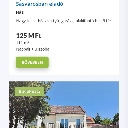
Sasvárosban eladó
Ház
Nagy telek, hőszivattyú, garázs, alakítható belső tér
125 M Ft
111 m²
Nappali + 3 szoba
BŐVEBBEN
Budakeszi