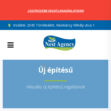
LEGFRISSEBB INGATLANAJÁNLATAINK
Irodánk:
2045 Törökbálint, Munkácsy Mihály utca 10.
Új építésű
Aktuális új építésű ingatlanok