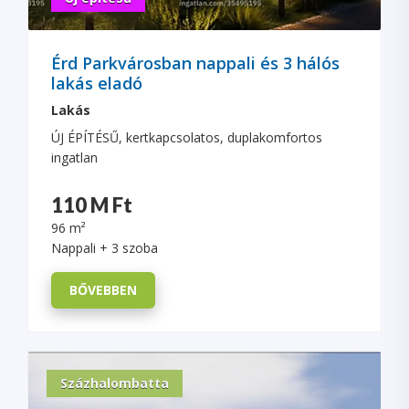
Érd Parkvárosban nappali és 3 hálós
lakás eladó
Lakás
ÚJ ÉPÍTÉSŰ, kertkapcsolatos, duplakomfortos
ingatlan
110 M Ft
96 m²
Nappali + 3 szoba
BŐVEBBEN
Százhalombatta