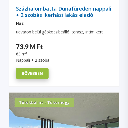
Százhalombatta Dunafüreden nappali
+ 2 szobás ikerházi lakás eladó
Ház
udvaron belül gépkocsibeálló, terasz, intim kert
73.9 M Ft
63 m²
Nappali + 2 szoba
BŐVEBBEN
Törökbálint - Tükörhegy