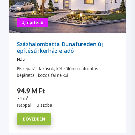
Új építésű
Százhalombatta Dunafüreden új
építésű ikerház eladó
Ház
Elszeparált lakások, két külön utcafrontos
bejárattal, közös fal nélkül
94.9 M Ft
74 m²
Nappali + 3 szoba
BŐVEBBEN