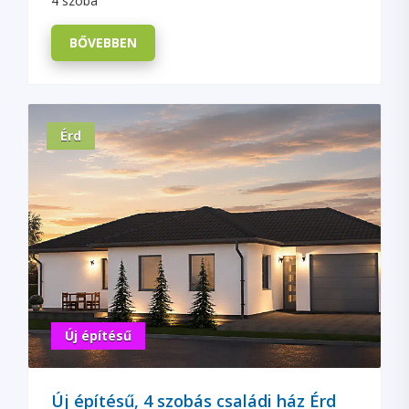
4 szoba
BŐVEBBEN
Érd
Új építésű
Új építésű, 4 szobás családi ház Érd