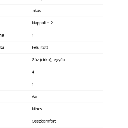
a
lakás
Nappali + 2
ma
1
ota
Felújított
Gáz (cirko), egyéb
4
1
Van
Nincs
Összkomfort