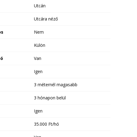
Utcán
Utcára néző
os
Nem
Külön
ló
Van
Igen
3 méternél magasabb
3 hónapon belül
Igen
35.000 Ft/hó