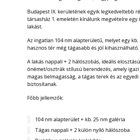
Budapest IX. kerületének egyik legkedveltebb r
társasház 1. emeletén
kínálunk megvételre egy i
lakást.
Az ingatlan
104 nm alapterületű
, melyet egy kb.
hasznos tér még tágasabb és jól kihasználható.
A lakás
nappali + 2 hálószobás
, ideális elosztá
ónémet/osztrák stílusú berendezés
, amely igaz
magas belmagasság, a tágas terek és az egyedi 
biztosítanak.
Főbb jellemzők:
104 nm alapterület + kb. 25 nm galéria
Tágas nappali + 2 külön nyíló hálószoba