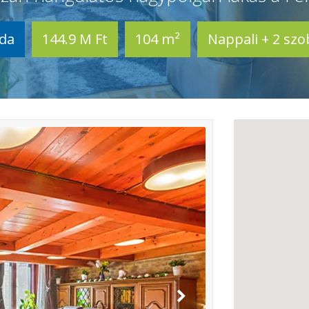
oda
144.9 M Ft
104 m²
Nappali + 2 szo