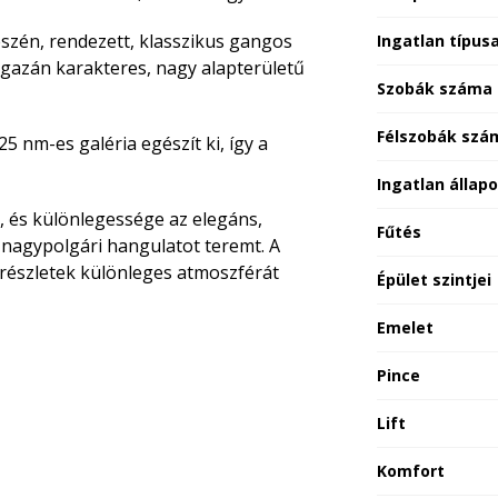
észén,
rendezett, klasszikus
gangos
Ingatlan típus
gazán karakteres, nagy alapterületű
Szobák száma
Félszobák szá
25 nm-es galéria
egészít ki, így a
Ingatlan állap
sú, és különlegessége az elegáns,
Fűtés
i nagypolgári hangulatot teremt. A
részletek különleges atmoszférát
Épület szintjei
Emelet
Pince
Lift
Komfort