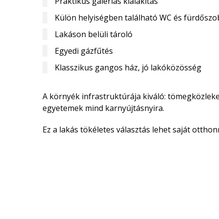
Praktikus galériás kialakítás
Külön helyiségben található WC és fürdőszo
Lakáson belüli tároló
Egyedi gázfűtés
Klasszikus gangos ház, jó lakóközösség
A környék infrastruktúrája kiváló: tömegközleke
egyetemek mind karnyújtásnyira.
Ez a lakás tökéletes választás lehet saját otthon