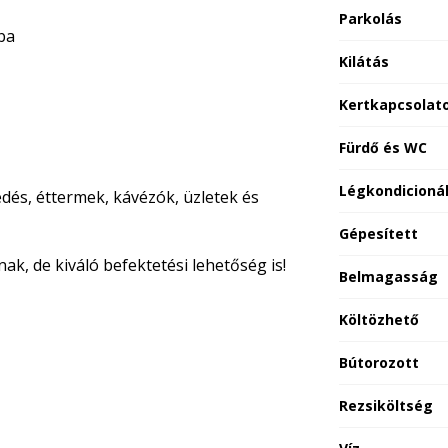
Parkolás
ba
Kilátás
Kertkapcsolat
Fürdő és WC
Légkondicioná
dés, éttermek, kávézók, üzletek és
Gépesített
nak, de kiváló befektetési lehetőség is!
Belmagasság
Költözhető
Bútorozott
Rezsiköltség