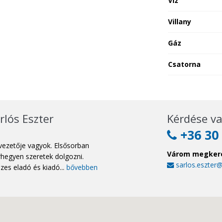
Víz
Villany
Gáz
Csatorna
rlós Eszter
Kérdése va
+36 30 
vezetője vagyok. Elsősorban
Várom megker
hegyen szeretek dolgozni.
sarlos.eszter
es eladó és kiadó...
bővebben