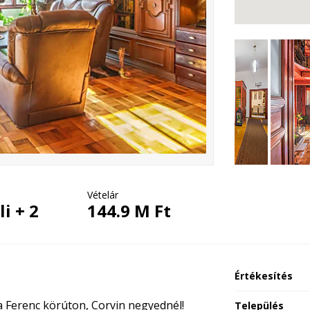
Vételár
i + 2
144.9 M Ft
Értékesítés
a Ferenc körúton, Corvin negyednél!
Település