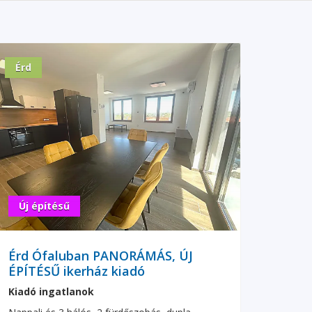
Érd
Új építésű
Érd Ófaluban PANORÁMÁS, ÚJ
ÉPÍTÉSŰ ikerház kiadó
Kiadó ingatlanok