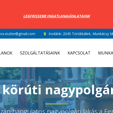
LEGFRISSEBB INGATLANAJÁNLATAINK
los.eszter@gmail.com
Irodánk:
2045 Törökbálint, Munkácsy Mi
LANOK
SZOLGÁLTATÁSAINK
KAPCSOLAT
MUNKA
 körúti nagypolgár
azán hangulatos nagypolgári lakás a F