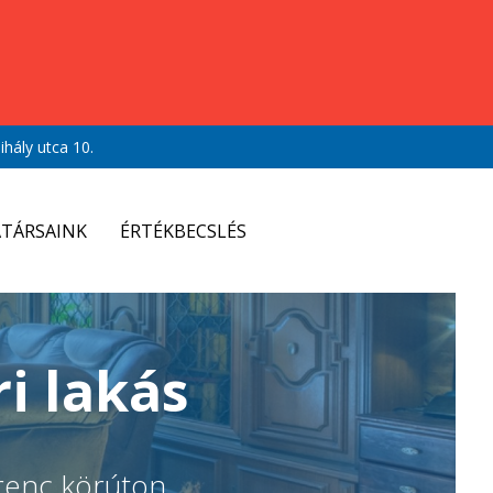
hály utca 10.
TÁRSAINK
ÉRTÉKBECSLÉS
i lakás
erenc körúton