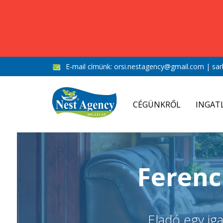
E-mail címünk:
orsi.nestagency@gmail.com
|
sar
CÉGÜNKRŐL
INGAT
Ferenc
Eladó egy ig