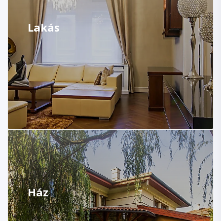
Lakás
Ház