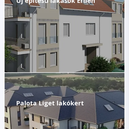
Új építésű lakások Érden
Palota Liget lakókert