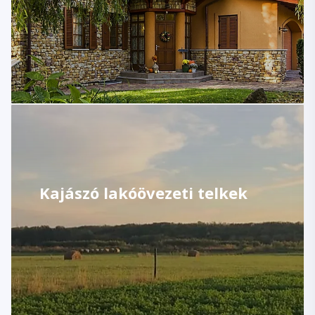
Kajászó lakóövezeti telkek