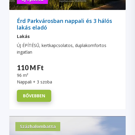
Érd Parkvárosban nappali és 3 hálós
lakás eladó
Lakás
ÚJ ÉPÍTÉSŰ, kertkapcsolatos, duplakomfortos
ingatlan
110 M Ft
96 m²
Nappali + 3 szoba
BŐVEBBEN
Százhalombatta