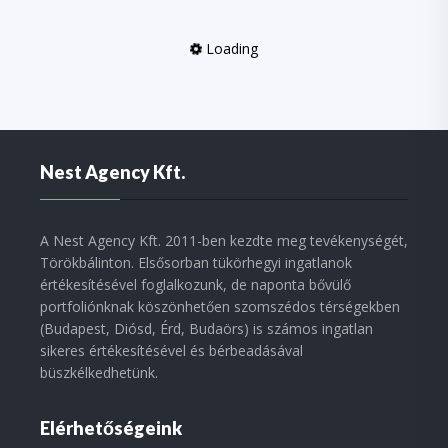
Loading
Nest Agency Kft.
A Nest Agency Kft. 2011-ben kezdte meg tevékenységét,
Törökbálinton. Elsősorban tükörhegyi ingatlanok
értékesítésével foglalkozunk, de naponta bővülő
portfoliónknak köszönhetően szomszédos térségekben
(Budapest, Diósd, Érd, Budaörs) is számos ingatlan
sikeres értékesítésével és bérbeadásával
büszkélkedhetünk.
Elérhetőségeink