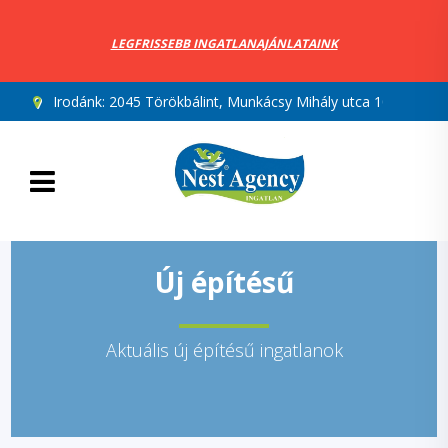
LEGFRISSEBB INGATLANAJÁNLATAINK
Irodánk:
2045 Törökbálint, Munkácsy Mihály utca 10.
Új építésű
Aktuális új építésű ingatlanok