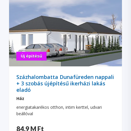
Új építésű
Százhalombatta Dunafüreden nappali
+ 3 szobás újépítésű ikerházi lakás
eladó
Ház
energiatakarékos otthon, intim kerttel, udvari
beállóval
84.9 M Ft