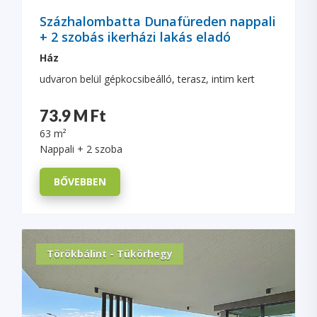
Százhalombatta Dunafüreden nappali
+ 2 szobás ikerházi lakás eladó
Ház
udvaron belül gépkocsibeálló, terasz, intim kert
73.9 M Ft
63 m²
Nappali + 2 szoba
BŐVEBBEN
Törökbálint - Tükörhegy