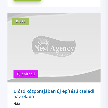
Diósd
Új építésű
Diósd központjában új építésű családi
ház eladó
Ház