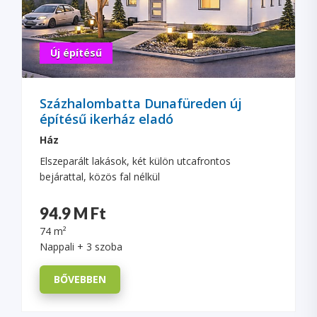
Új építésű
Százhalombatta Dunafüreden új
építésű ikerház eladó
Ház
Elszeparált lakások, két külön utcafrontos
bejárattal, közös fal nélkül
94.9 M Ft
74 m²
Nappali + 3 szoba
BŐVEBBEN