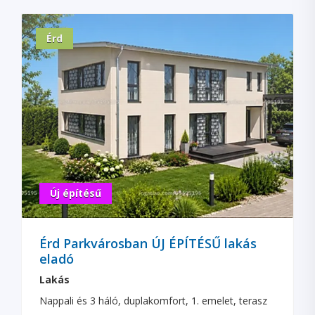
Érd
Új építésű
Érd Parkvárosban ÚJ ÉPÍTÉSŰ lakás
eladó
Lakás
Nappali és 3 háló, duplakomfort, 1. emelet, terasz