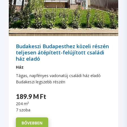
Budakeszi Budapesthez közeli részén
teljesen átépített-felújított családi
ház eladó
Ház
Tágas, napfényes vadonatúj családi ház eladó
Budakeszi legszebb részén
189.9 M Ft
204 m²
7 szoba
BŐVEBBEN