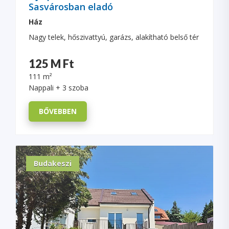
Sasvárosban eladó
Ház
Nagy telek, hőszivattyú, garázs, alakítható belső tér
125 M Ft
111 m²
Nappali + 3 szoba
BŐVEBBEN
Budakeszi