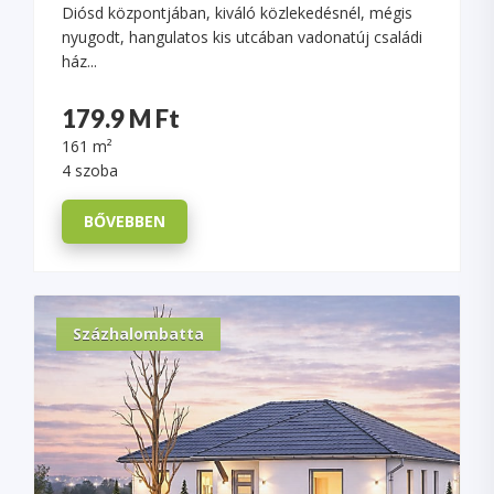
Diósd központjában, kiváló közlekedésnél, mégis
nyugodt, hangulatos kis utcában vadonatúj családi
ház...
179.9 M Ft
161 m²
4 szoba
BŐVEBBEN
Százhalombatta