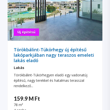
Új építésű
Törökbálint-Tükörhegy új építésű
lakóparkjában nagy teraszos emeleti
lakás eladó
Lakás
Törökbálint-Tükörhegyen eladó egy vadonatúj
építésű, nagy terekkel és hatalmas terasszal
rendelkező...
159.9 M Ft
78 m²