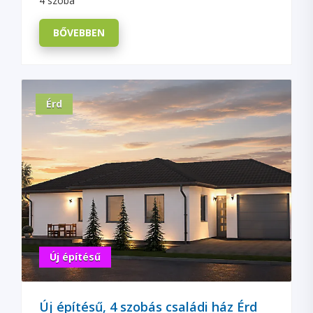
4 szoba
BŐVEBBEN
Érd
Új építésű
Új építésű, 4 szobás családi ház Érd