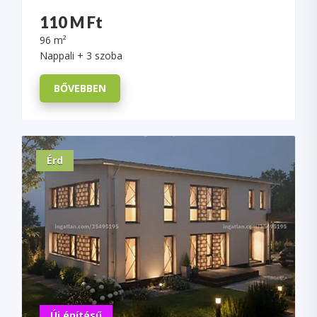
110 M Ft
96 m²
Nappali + 3 szoba
BŐVEBBEN
Érd
Új építésű